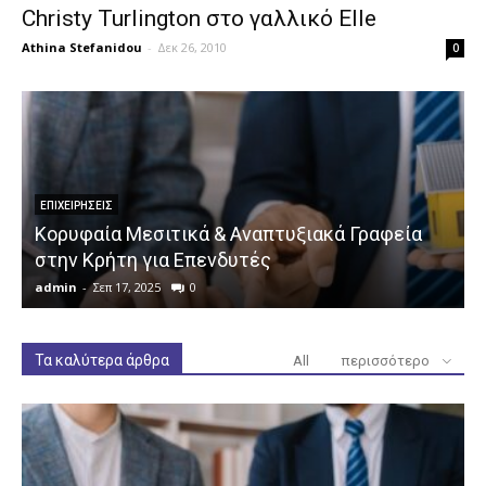
Christy Turlington στο γαλλικό Elle
Athina Stefanidou
-
Δεκ 26, 2010
0
ΕΠΙΧΕΙΡΉΣΕΙΣ
Κορυφαία Μεσιτικά & Αναπτυξιακά Γραφεία
στην Κρήτη για Επενδυτές
admin
-
Σεπ 17, 2025
0
a
Τα καλύτερα άρθρα
All
περισσότερο