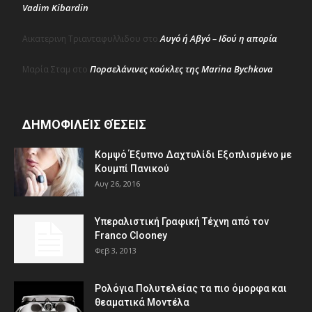
Vadim Kibardin
Αυγό ή Αβγό – Ιδού η απορία
Αικατερινη Τριανταφυλλιδου
στο
Πορσελάνινες κούκλες της Marina Bychkova
Μαρία Σταμ
στο
ΔΗΜΟΦΙΛΕΊΣ ΘΈΣΕΙΣ
Κομψό Έξυπνο Δαχτυλίδι Εξοπλισμένο με
Κουμπί Πανικού
Αυγ 26, 2016
Υπεραλιστική Γραφική Τέχνη από τον
Franco Clooney
Φεβ 3, 2013
Ρολόγια Πολυτελείας τα πιο όμορφα και
θεαματικά Μοντέλα