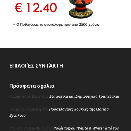
ΕΠΙΛΟΓΈΣ ΣΥΝΤΆΚΤΗ
Πρόσφατα σχόλια
Εξαιρετικά και Δημιουργικά Τραπεζάκια
Μασμανιδου Ελενη
στο
Πορσελάνινες κούκλες της Marina
κατερινα Μαρκακη
στο
Bychkova
Ρολόι τοίχου “White & White” από τον
ΕΥΣΤΑΘΙΟΥ ΙΩΑΝΝΗΣ
στο