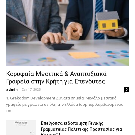
Κορυφαία Μεσιτικά & Αναπτυξιακά
Γραφεία στην Κρήτη για Επενδυτές
admin
-
Σεπ 17, 2025
0
1. Grekodom Development Δυνατά σημεία: Μεγάλο μεσιτικό
γραφείο με γραφεία σε όλη την Ελλάδα (συμπεριλαμβανομένου
του...
Επείγουσα ειδοποίηση Γενικής
Γραμματείας Πολιτικής Προστασίας για