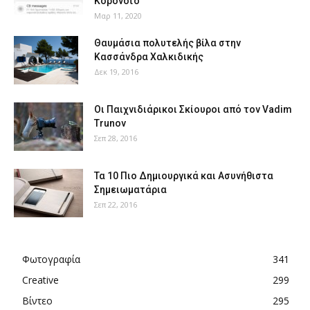
Κορονοϊό
Μαρ 11, 2020
Θαυμάσια πολυτελής βίλα στην
Κασσάνδρα Χαλκιδικής
Δεκ 19, 2016
Οι Παιχνιδιάρικοι Σκίουροι από τον Vadim
Trunov
Σεπ 28, 2016
Τα 10 Πιο Δημιουργικά και Ασυνήθιστα
Σημειωματάρια
Σεπ 22, 2016
Φωτογραφία
341
Creative
299
Βίντεο
295