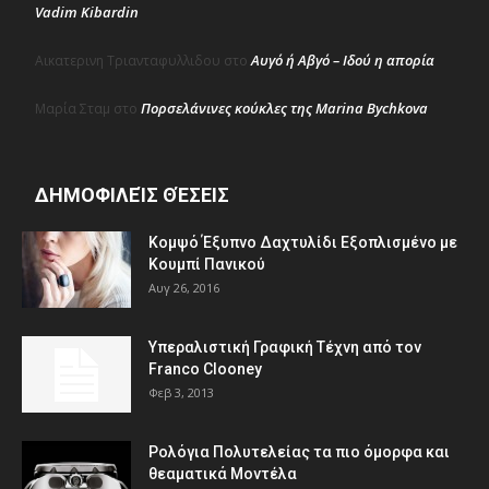
Vadim Kibardin
Αυγό ή Αβγό – Ιδού η απορία
Αικατερινη Τριανταφυλλιδου
στο
Πορσελάνινες κούκλες της Marina Bychkova
Μαρία Σταμ
στο
ΔΗΜΟΦΙΛΕΊΣ ΘΈΣΕΙΣ
Κομψό Έξυπνο Δαχτυλίδι Εξοπλισμένο με
Κουμπί Πανικού
Αυγ 26, 2016
Υπεραλιστική Γραφική Τέχνη από τον
Franco Clooney
Φεβ 3, 2013
Ρολόγια Πολυτελείας τα πιο όμορφα και
θεαματικά Μοντέλα