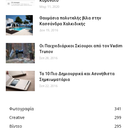
Κορονοϊό
Μαρ 11, 2020
Θαυμάσια πολυτελής βίλα στην
Κασσάνδρα Χαλκιδικής
Δεκ 19, 2016
Οι Παιχνιδιάρικοι Σκίουροι από τον Vadim
Trunov
Σεπ 28, 2016
Τα 10 Πιο Δημιουργικά και Ασυνήθιστα
Σημειωματάρια
Σεπ 22, 2016
Φωτογραφία
341
Creative
299
Βίντεο
295