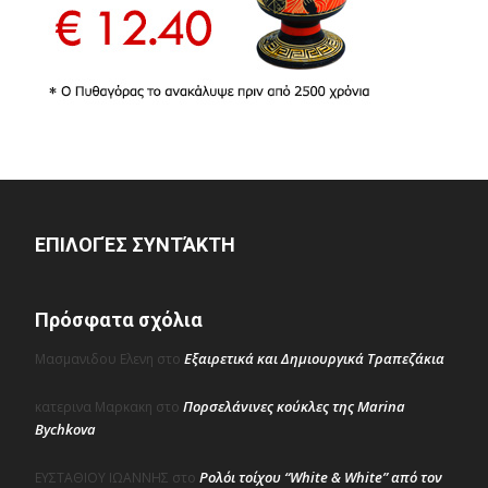
ΕΠΙΛΟΓΈΣ ΣΥΝΤΆΚΤΗ
Πρόσφατα σχόλια
Εξαιρετικά και Δημιουργικά Τραπεζάκια
Μασμανιδου Ελενη
στο
Πορσελάνινες κούκλες της Marina
κατερινα Μαρκακη
στο
Bychkova
Ρολόι τοίχου “White & White” από τον
ΕΥΣΤΑΘΙΟΥ ΙΩΑΝΝΗΣ
στο