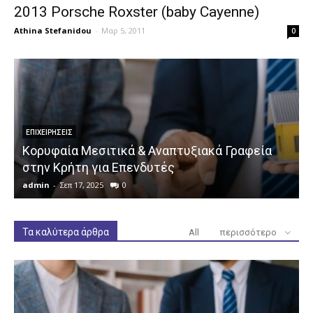
2013 Porsche Roxster (baby Cayenne)
Athina Stefanidou
-
Μαρ 5, 2011
0
ΕΠΙΧΕΙΡΉΣΕΙΣ
Κορυφαία Μεσιτικά & Αναπτυξιακά Γραφεία
στην Κρήτη για Επενδυτές
admin
-
Σεπ 17, 2025
0
a
Τα καλύτερα άρθρα
All
περισσότερο