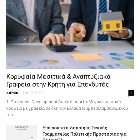
Κορυφαία Μεσιτικά & Αναπτυξιακά
Γραφεία στην Κρήτη για Επενδυτές
admin
-
Σεπ 17, 2025
0
1. Grekodom Development Δυνατά σημεία: Μεγάλο μεσιτικό
γραφείο με γραφεία σε όλη την Ελλάδα (συμπεριλαμβανομένου
του...
Επείγουσα ειδοποίηση Γενικής
Γραμματείας Πολιτικής Προστασίας για