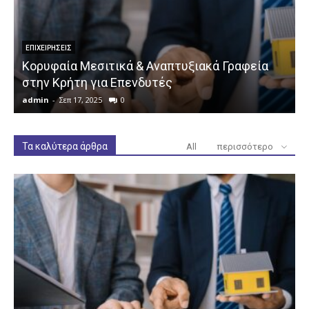
ΕΠΙΧΕΙΡΉΣΕΙΣ
Κορυφαία Μεσιτικά & Αναπτυξιακά Γραφεία
στην Κρήτη για Επενδυτές
admin
-
Σεπ 17, 2025
0
a
Τα καλύτερα άρθρα
All
περισσότερο