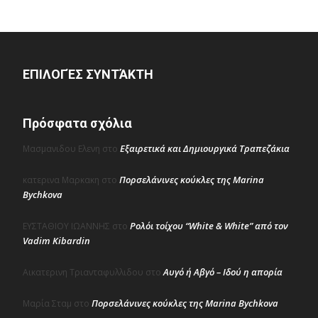
ΕΠΙΛΟΓΈΣ ΣΥΝΤΆΚΤΗ
Πρόσφατα σχόλια
Εξαιρετικά και Δημιουργικά Τραπεζάκια
Μασμανιδου Ελενη
στο
Πορσελάνινες κούκλες της Marina
κατερινα Μαρκακη
στο
Bychkova
Ρολόι τοίχου “White & White” από τον
ΕΥΣΤΑΘΙΟΥ ΙΩΑΝΝΗΣ
στο
Vadim Kibardin
Αυγό ή Αβγό – Ιδού η απορία
Αικατερινη Τριανταφυλλιδου
στο
Πορσελάνινες κούκλες της Marina Bychkova
Μαρία Σταμ
στο