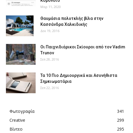
Κορονοϊό
Μαρ 11, 2020
Θαυμάσια πολυτελής βίλα στην
Κασσάνδρα Χαλκιδικής
Δεκ 19, 2016
Οι Παιχνιδιάρικοι Σκίουροι από τον Vadim
Trunov
Σεπ 28, 2016
Τα 10 Πιο Δημιουργικά και Ασυνήθιστα
Σημειωματάρια
Σεπ 22, 2016
Φωτογραφία
341
Creative
299
Βίντεο
295