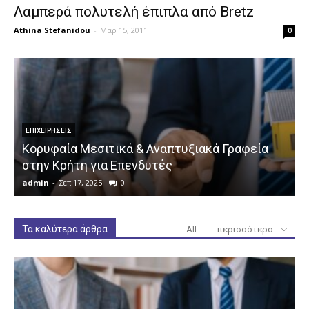
Λαμπερά πολυτελή έπιπλα από Bretz
Athina Stefanidou
-
Μαρ 15, 2011
0
ΕΠΙΧΕΙΡΉΣΕΙΣ
Κορυφαία Μεσιτικά & Αναπτυξιακά Γραφεία
στην Κρήτη για Επενδυτές
admin
-
Σεπ 17, 2025
0
a
Τα καλύτερα άρθρα
All
περισσότερο