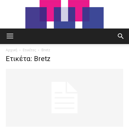
tut.gr
Αρχική
Ετικέτες
Bretz
Ετικέτα: Bretz