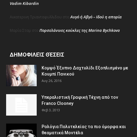
Vadim Kibardin
Αυγό ή Αβγό – Ιδού η απορία
Αικατερινη Τριανταφυλλιδου
στο
Πορσελάνινες κούκλες της Marina Bychkova
Μαρία Σταμ
στο
ΔΗΜΟΦΙΛΕΊΣ ΘΈΣΕΙΣ
Κομψό Έξυπνο Δαχτυλίδι Εξοπλισμένο με
Κουμπί Πανικού
Αυγ 26, 2016
Υπεραλιστική Γραφική Τέχνη από τον
Franco Clooney
Φεβ 3, 2013
Ρολόγια Πολυτελείας τα πιο όμορφα και
θεαματικά Μοντέλα