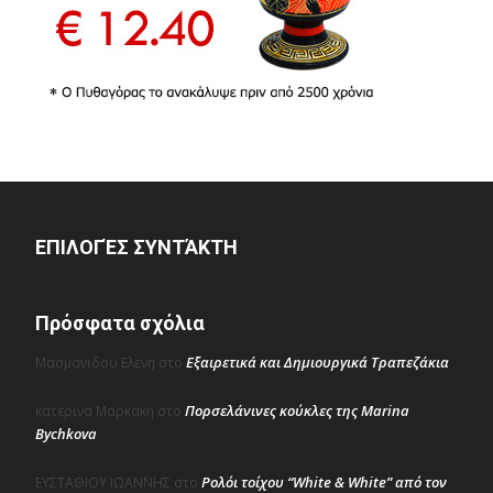
ΕΠΙΛΟΓΈΣ ΣΥΝΤΆΚΤΗ
Πρόσφατα σχόλια
Εξαιρετικά και Δημιουργικά Τραπεζάκια
Μασμανιδου Ελενη
στο
Πορσελάνινες κούκλες της Marina
κατερινα Μαρκακη
στο
Bychkova
Ρολόι τοίχου “White & White” από τον
ΕΥΣΤΑΘΙΟΥ ΙΩΑΝΝΗΣ
στο