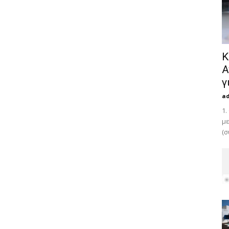
Κ
Α
γ
a
1.
με
(σ