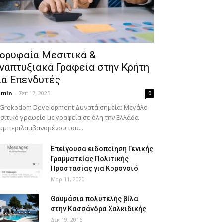
ορυφαία Μεσιτικά &
ναπτυξιακά Γραφεία στην Κρήτη
ια Επενδυτές
dmin
-
Σεπ 17, 2025
0
 Grekodom Development Δυνατά σημεία: Μεγάλο
σιτικό γραφείο με γραφεία σε όλη την Ελλάδα
υμπεριλαμβανομένου του...
Επείγουσα ειδοποίηση Γενικής
Γραμματείας Πολιτικής
Προστασίας για Κορονοϊό
Μαρ 11, 2020
Θαυμάσια πολυτελής βίλα
στην Κασσάνδρα Χαλκιδικής
Δεκ 19, 2016