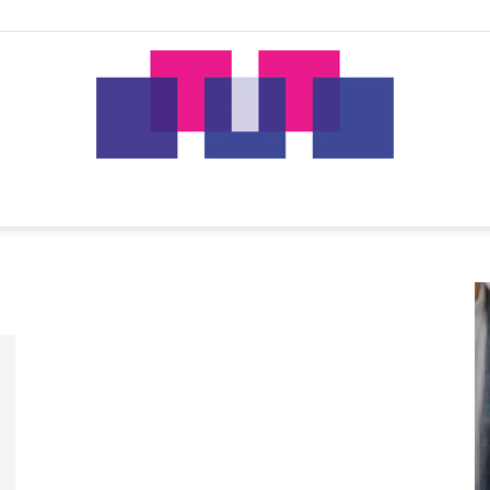
tut.gr