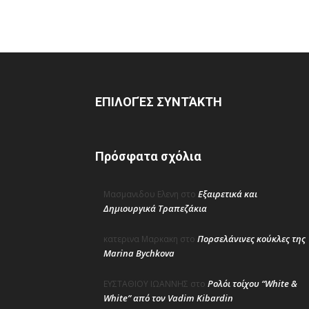
ΕΠΙΛΟΓΈΣ ΣΥΝΤΆΚΤΗ
Πρόσφατα σχόλια
Εξαιρετικά και
Μασμανιδου Ελενη
στο
Δημιουργικά Τραπεζάκια
Πορσελάνινες κούκλες της
κατερινα Μαρκακη
στο
Marina Bychkova
Ρολόι τοίχου “White &
ΕΥΣΤΑΘΙΟΥ ΙΩΑΝΝΗΣ
στο
White” από τον Vadim Kibardin