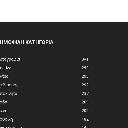
ΗΜΟΦΙΛΗ ΚΑΤΗΓΟΡΙΑ
ωτογραφία
341
eative
299
ίντεο
295
χεδιασμός
292
υτοκίνητα
237
όδα
209
έχνη
205
ουσική
182
χιτεκτονική
164