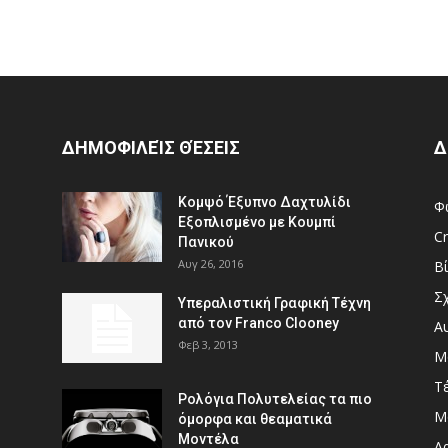
ΔΗΜΟΦΙΛΕΊΣ ΘΈΣΕΙΣ
Δ
Κομψό Έξυπνο Δαχτυλίδι
Φ
Εξοπλισμένο με Κουμπί
Cr
Πανικού
Αυγ 26, 2016
Β
Σ
Υπεραλιστική Γραφική Τέχνη
από τον Franco Clooney
Α
Φεβ 3, 2013
Μ
Τ
Ρολόγια Πολυτελείας τα πιο
Μ
όμορφα και θεαματικά
Μοντέλα
Αρ