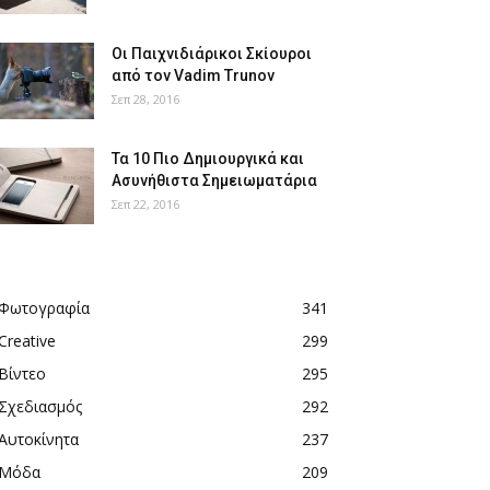
Οι Παιχνιδιάρικοι Σκίουροι
από τον Vadim Trunov
Σεπ 28, 2016
Τα 10 Πιο Δημιουργικά και
Ασυνήθιστα Σημειωματάρια
Σεπ 22, 2016
Φωτογραφία
341
Creative
299
Βίντεο
295
Σχεδιασμός
292
Αυτοκίνητα
237
Μόδα
209