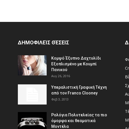
ΔΗΜΟΦΙΛΕΊΣ ΘΈΣΕΙΣ
Δ
Κομψό Έξυπνο Δαχτυλίδι
Φ
Εξοπλισμένο με Κουμπί
Cr
Πανικού
Αυγ 26, 2016
Β
Σ
Υπεραλιστική Γραφική Τέχνη
από τον Franco Clooney
Α
Φεβ 3, 2013
Μ
Τ
Ρολόγια Πολυτελείας τα πιο
Μ
όμορφα και θεαματικά
Μοντέλα
Αρ