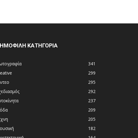
ΗΜΟΦΙΛΗ ΚΑΤΗΓΟΡΙΑ
ωτογραφία
341
eative
299
ίντεο
295
χεδιασμός
292
υτοκίνητα
237
όδα
209
έχνη
205
ουσική
182
χιτεκτονική
164