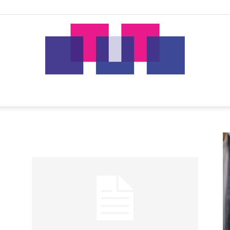
tut.gr