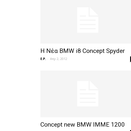
H Νέα BMW i8 Concept Spyder
E.P.
-
Απρ 2, 2012
Concept new BMW IMME 1200