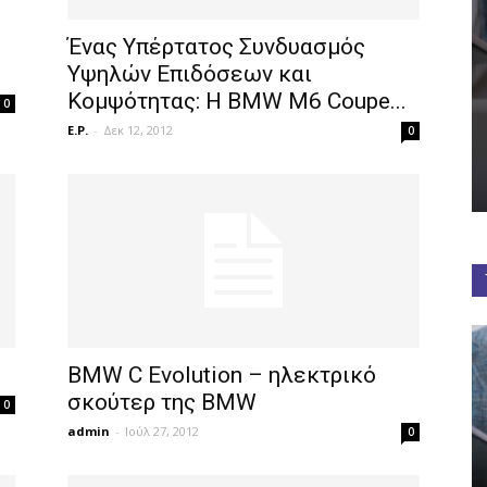
Ένας Υπέρτατος Συνδυασμός
Υψηλών Επιδόσεων και
Κομψότητας: H ΒΜW M6 Coupe...
0
E.P.
-
Δεκ 12, 2012
0
BMW C Evolution – ηλεκτρικό
σκούτερ της BMW
0
admin
-
Ιούλ 27, 2012
0