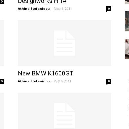
Designworks ΗΠΑ
0
Athina Stefanidou
-
Μαρ 1, 2011
0
New BMW K1600GT
Athina Stefanidou
-
Φεβ 6, 2011
0
0