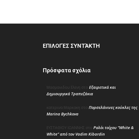
ΕΠΙΛΟΓΈΣ ΣΥΝΤΆΚΤΗ
Πρόσφατα σχόλια
Εξαιρετικά και
Μασμανιδου Ελενη
στο
Δημιουργικά Τραπεζάκια
Πορσελάνινες κούκλες της
κατερινα Μαρκακη
στο
Marina Bychkova
Ρολόι τοίχου “White &
ΕΥΣΤΑΘΙΟΥ ΙΩΑΝΝΗΣ
στο
White” από τον Vadim Kibardin