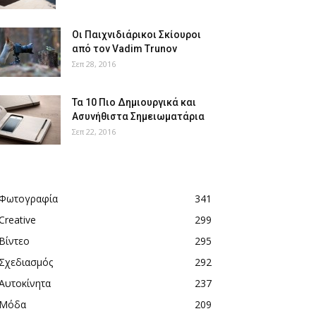
Οι Παιχνιδιάρικοι Σκίουροι
από τον Vadim Trunov
Σεπ 28, 2016
Τα 10 Πιο Δημιουργικά και
Ασυνήθιστα Σημειωματάρια
Σεπ 22, 2016
Φωτογραφία
341
Creative
299
Βίντεο
295
Σχεδιασμός
292
Αυτοκίνητα
237
Μόδα
209