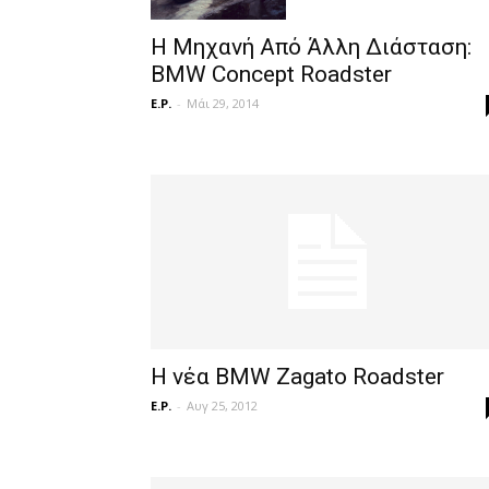
Η Μηχανή Από Άλλη Διάσταση:
BMW Concept Roadster
E.P.
-
Μάι 29, 2014
Η νέα BMW Zagato Roadster
E.P.
-
Αυγ 25, 2012