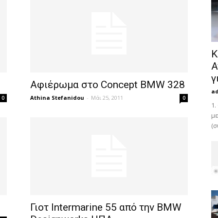
Κ
Α
γ
Αφιέρωμα στο Concept BMW 328
a
Athina Stefanidou
-
Μάι 25, 2011
0
0
1.
με
(σ
Γιοτ Intermarine 55 από την BMW