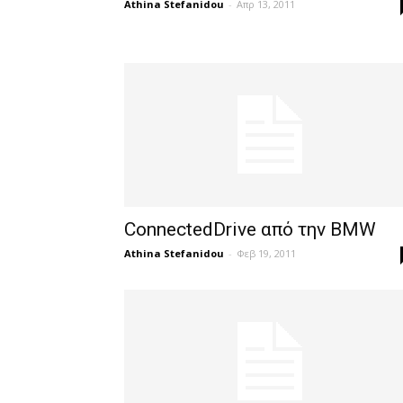
Athina Stefanidou
-
Απρ 13, 2011
ConnectedDrive από την BMW
Athina Stefanidou
-
Φεβ 19, 2011