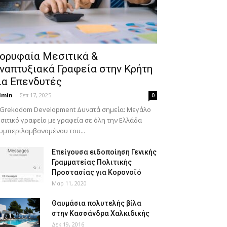
ορυφαία Μεσιτικά &
ναπτυξιακά Γραφεία στην Κρήτη
ια Επενδυτές
dmin
-
Σεπ 17, 2025
0
 Grekodom Development Δυνατά σημεία: Μεγάλο
σιτικό γραφείο με γραφεία σε όλη την Ελλάδα
υμπεριλαμβανομένου του...
Επείγουσα ειδοποίηση Γενικής
Γραμματείας Πολιτικής
Προστασίας για Κορονοϊό
Μαρ 11, 2020
Θαυμάσια πολυτελής βίλα
στην Κασσάνδρα Χαλκιδικής
Δεκ 19, 2016