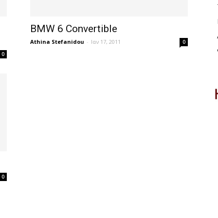
BMW 6 Convertible
Athina Stefanidou
-
Ιαν 17, 2011
0
0
0