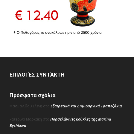
ΕΠΙΛΟΓΈΣ ΣΥΝΤΆΚΤΗ
Πρόσφατα σχόλια
Εξαιρετικά και Δημιουργικά Τραπεζάκια
Μασμανιδου Ελενη
στο
Πορσελάνινες κούκλες της Marina
κατερινα Μαρκακη
στο
Bychkova