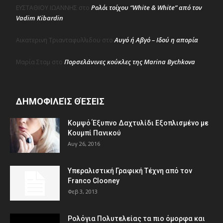
Ρολόι τοίχου “White & White” από τον
ΕΥΣΤΑΘΙΟΥ ΙΩΑΝΝΗΣ
στο
Vadim Kibardin
Αυγό ή Αβγό – Ιδού η απορία
Αικατερινη Τριανταφυλλιδου
στο
Πορσελάνινες κούκλες της Marina Bychkova
Μαρία Σταμ
στο
ΔΗΜΟΦΙΛΕΊΣ ΘΈΣΕΙΣ
Κομψό Έξυπνο Δαχτυλίδι Εξοπλισμένο με
Κουμπί Πανικού
Αυγ 26, 2016
Υπεραλιστική Γραφική Τέχνη από τον
Franco Clooney
Φεβ 3, 2013
Ρολόγια Πολυτελείας τα πιο όμορφα και