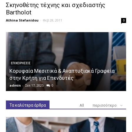
Σκηνοθέτης τέχνης και σχεδιαστής
Bartholot
Athina Stefanidou
-
Φεβ 28, 2011
0
ΕΠΙΧΕΙΡΉΣΕΙΣ
Κορυφαία Μεσιτικά & Αναπτυξιακά Γραφεία
στην Κρήτη για Επενδυτές
admin
-
Σεπ 17, 2025
0
a
Τα καλύτερα άρθρα
All
περισσότερο