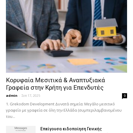
Κορυφαία Μεσιτικά & Αναπτυξιακά
Γραφεία στην Κρήτη για Επενδυτές
admin
-
Σεπ 17, 2025
0
1. Grekodom Development Δυνατά σημεία: Μεγάλο μεσιτικό
γραφείο με γραφεία σε όλη την Ελλάδα (συμπεριλαμβανομένου
του...
Επείγουσα ειδοποίηση Γενικής