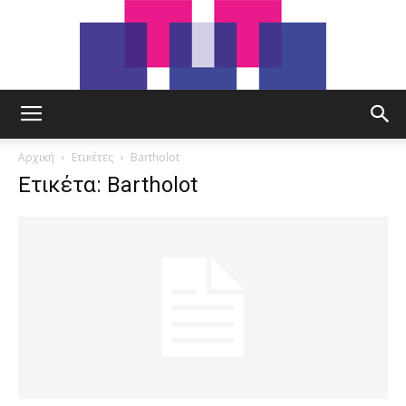
tut.gr
Αρχική
Ετικέτες
Bartholot
Ετικέτα: Bartholot