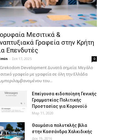
ορυφαία Μεσιτικά &
ναπτυξιακά Γραφεία στην Κρήτη
ια Επενδυτές
dmin
-
Σεπ 17, 2025
0
 Grekodom Development Δυνατά σημεία: Μεγάλο
σιτικό γραφείο με γραφεία σε όλη την Ελλάδα
υμπεριλαμβανομένου του...
Επείγουσα ειδοποίηση Γενικής
Γραμματείας Πολιτικής
Προστασίας για Κορονοϊό
Μαρ 11, 2020
Θαυμάσια πολυτελής βίλα
στην Κασσάνδρα Χαλκιδικής
Δεκ 19, 2016