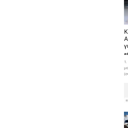
Κ
Α
γ
a
1.
με
(σ