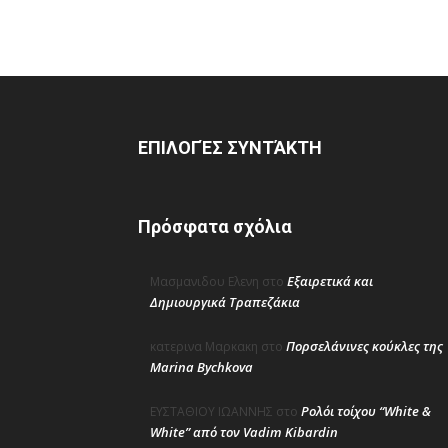
ΕΠΙΛΟΓΈΣ ΣΥΝΤΆΚΤΗ
Πρόσφατα σχόλια
Εξαιρετικά και
Μασμανιδου Ελενη
στο
Δημιουργικά Τραπεζάκια
Πορσελάνινες κούκλες της
κατερινα Μαρκακη
στο
Marina Bychkova
Ρολόι τοίχου “White &
ΕΥΣΤΑΘΙΟΥ ΙΩΑΝΝΗΣ
στο
White” από τον Vadim Kibardin