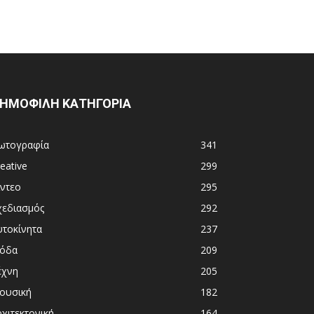
ΗΜΟΦΙΛΗ ΚΑΤΗΓΟΡΙΑ
ωτογραφία
341
eative
299
ίντεο
295
χεδιασμός
292
υτοκίνητα
237
όδα
209
έχνη
205
ουσική
182
χιτεκτονική
164