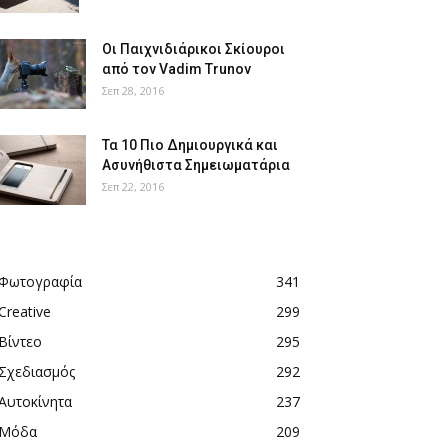
Οι Παιχνιδιάρικοι Σκίουροι
από τον Vadim Trunov
Σεπ 28, 2016
Τα 10 Πιο Δημιουργικά και
Ασυνήθιστα Σημειωματάρια
Σεπ 22, 2016
Φωτογραφία
341
Creative
299
Βίντεο
295
Σχεδιασμός
292
Αυτοκίνητα
237
Μόδα
209