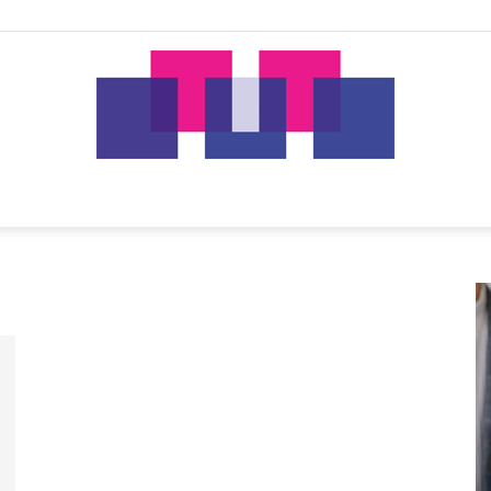
tut.gr