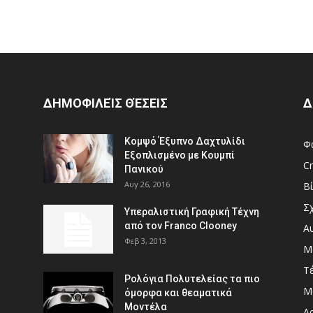
ΔΗΜΟΦΙΛΕΊΣ ΘΈΣΕΙΣ
Δ
Κομψό Έξυπνο Δαχτυλίδι
Φ
Εξοπλισμένο με Κουμπί
Cr
Πανικού
Αυγ 26, 2016
Β
Σ
Υπεραλιστική Γραφική Τέχνη
από τον Franco Clooney
Α
Φεβ 3, 2013
Μ
Τ
Ρολόγια Πολυτελείας τα πιο
Μ
όμορφα και θεαματικά
Μοντέλα
Αρ