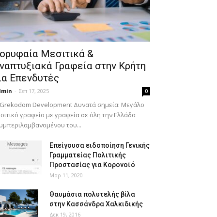
ορυφαία Μεσιτικά &
ναπτυξιακά Γραφεία στην Κρήτη
ια Επενδυτές
dmin
-
Σεπ 17, 2025
0
 Grekodom Development Δυνατά σημεία: Μεγάλο
σιτικό γραφείο με γραφεία σε όλη την Ελλάδα
υμπεριλαμβανομένου του...
Επείγουσα ειδοποίηση Γενικής
Γραμματείας Πολιτικής
Προστασίας για Κορονοϊό
Μαρ 11, 2020
Θαυμάσια πολυτελής βίλα
στην Κασσάνδρα Χαλκιδικής
Δεκ 19, 2016