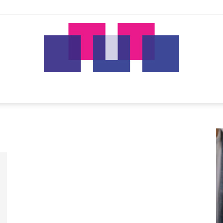
tut.gr