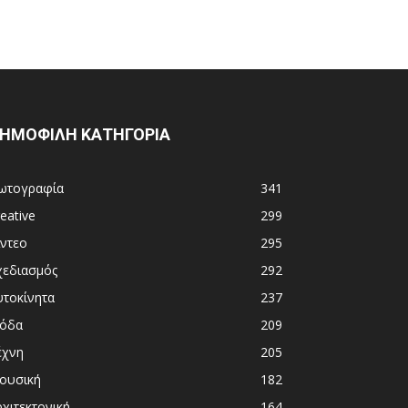
ΗΜΟΦΙΛΗ ΚΑΤΗΓΟΡΙΑ
ωτογραφία
341
eative
299
ίντεο
295
χεδιασμός
292
υτοκίνητα
237
όδα
209
έχνη
205
ουσική
182
χιτεκτονική
164