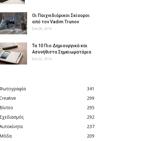
Οι Παιχνιδιάρικοι Σκίουροι
από τον Vadim Trunov
Σεπ 28, 2016
Τα 10 Πιο Δημιουργικά και
Ασυνήθιστα Σημειωματάρια
Σεπ 22, 2016
Φωτογραφία
341
Creative
299
Βίντεο
295
Σχεδιασμός
292
Αυτοκίνητα
237
Μόδα
209