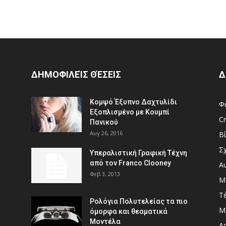
ΔΗΜΟΦΙΛΕΊΣ ΘΈΣΕΙΣ
Δ
Κομψό Έξυπνο Δαχτυλίδι
Φ
Εξοπλισμένο με Κουμπί
Cr
Πανικού
Αυγ 26, 2016
Β
Σ
Υπεραλιστική Γραφική Τέχνη
από τον Franco Clooney
Α
Φεβ 3, 2013
Μ
Τ
Ρολόγια Πολυτελείας τα πιο
Μ
όμορφα και θεαματικά
Μοντέλα
Αρ