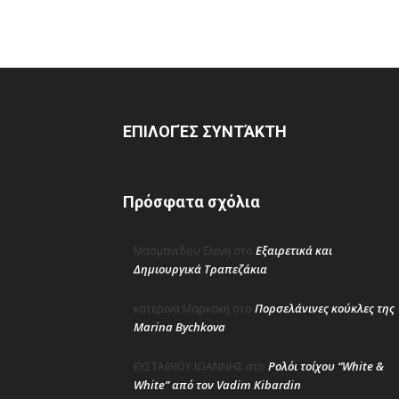
ΕΠΙΛΟΓΈΣ ΣΥΝΤΆΚΤΗ
Πρόσφατα σχόλια
Εξαιρετικά και
Μασμανιδου Ελενη
στο
Δημιουργικά Τραπεζάκια
Πορσελάνινες κούκλες της
κατερινα Μαρκακη
στο
Marina Bychkova
Ρολόι τοίχου “White &
ΕΥΣΤΑΘΙΟΥ ΙΩΑΝΝΗΣ
στο
White” από τον Vadim Kibardin