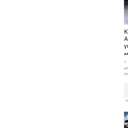
Κ
Α
γ
a
1.
με
(σ