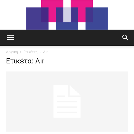
tut.gr
Αρχική
Ετικέτες
Air
Ετικέτα: Air