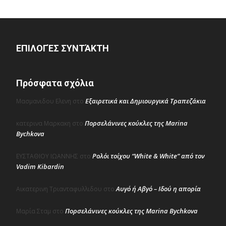
ΕΠΙΛΟΓΈΣ ΣΥΝΤΆΚΤΗ
Πρόσφατα σχόλια
Εξαιρετικά και Δημιουργικά Τραπεζάκια
Μασμανιδου Ελενη
στο
Πορσελάνινες κούκλες της Marina
κατερινα Μαρκακη
στο
Bychkova
Ρολόι τοίχου “White & White” από τον
ΕΥΣΤΑΘΙΟΥ ΙΩΑΝΝΗΣ
στο
Vadim Kibardin
Αυγό ή Αβγό – Ιδού η απορία
Αικατερινη Τριανταφυλλιδου
στο
Πορσελάνινες κούκλες της Marina Bychkova
Μαρία Σταμ
στο