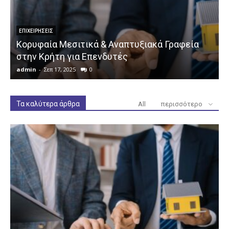
ΕΠΙΧΕΙΡΉΣΕΙΣ
Κορυφαία Μεσιτικά & Αναπτυξιακά Γραφεία
στην Κρήτη για Επενδυτές
admin
-
Σεπ 17, 2025
0
a
Τα καλύτερα άρθρα
All
περισσότερο