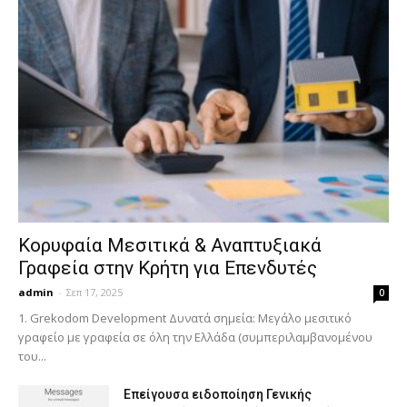
Κορυφαία Μεσιτικά & Αναπτυξιακά
Γραφεία στην Κρήτη για Επενδυτές
admin
-
Σεπ 17, 2025
0
1. Grekodom Development Δυνατά σημεία: Μεγάλο μεσιτικό
γραφείο με γραφεία σε όλη την Ελλάδα (συμπεριλαμβανομένου
του...
Επείγουσα ειδοποίηση Γενικής