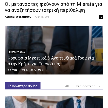
Οι μετανάστες φεύγουν από τη Misrata για
να αναζητήσουν ιατρική περίθαλψη
Athina Stefanidou
-
Απρ 18, 2011
0
ΕΠΙΧΕΙΡΉΣΕΙΣ
Κορυφαία Μεσιτικά & Αναπτυξιακά Γραφεία
στην Κρήτη για Επενδυτές
admin
-
Σεπ 17, 2025
0
a
Τα καλύτερα άρθρα
All
περισσότερο