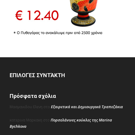
ΕΠΙΛΟΓΈΣ ΣΥΝΤΆΚΤΗ
Πρόσφατα σχόλια
Εξαιρετικά και Δημιουργικά Τραπεζάκια
Μασμανιδου Ελενη
στο
Πορσελάνινες κούκλες της Marina
κατερινα Μαρκακη
στο
Bychkova