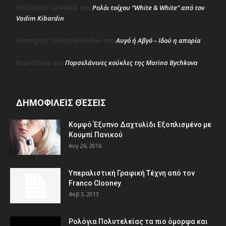
Ρολόι τοίχου “White & White” από τον
ΕΥΣΤΑΘΙΟΥ ΙΩΑΝΝΗΣ
στο
Vadim Kibardin
Αυγό ή Αβγό – Ιδού η απορία
Αικατερινη Τριανταφυλλιδου
στο
Πορσελάνινες κούκλες της Marina Bychkova
Μαρία Σταμ
στο
ΔΗΜΟΦΙΛΕΊΣ ΘΈΣΕΙΣ
Κομψό Έξυπνο Δαχτυλίδι Εξοπλισμένο με
Κουμπί Πανικού
Αυγ 26, 2016
Υπεραλιστική Γραφική Τέχνη από τον
Franco Clooney
Φεβ 3, 2013
Ρολόγια Πολυτελείας τα πιο όμορφα και