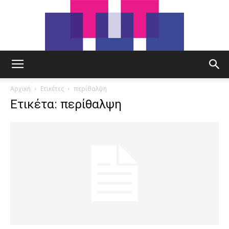
tut.gr
Αρχική
Ετικέτες
περίθαλψη
Ετικέτα: περίθαλψη