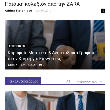
Παιδική κολεξιόν από την ZARA
Athina Stefanidou
-
Δεκ 30, 2010
0
ΕΠΙΧΕΙΡΉΣΕΙΣ
Κορυφαία Μεσιτικά & Αναπτυξιακά Γραφεία
στην Κρήτη για Επενδυτές
admin
-
Σεπ 17, 2025
0
a
Τα καλύτερα άρθρα
All
περισσότερο