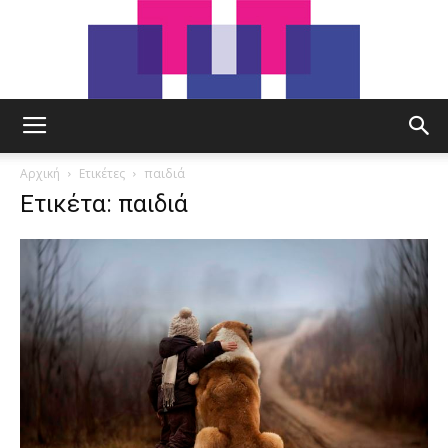
tut.gr
Αρχική
Ετικέτες
παιδιά
Ετικέτα: παιδιά