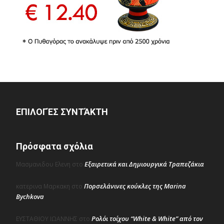
ΕΠΙΛΟΓΈΣ ΣΥΝΤΆΚΤΗ
Πρόσφατα σχόλια
Εξαιρετικά και Δημιουργικά Τραπεζάκια
Μασμανιδου Ελενη
στο
Πορσελάνινες κούκλες της Marina
κατερινα Μαρκακη
στο
Bychkova
Ρολόι τοίχου “White & White” από τον
ΕΥΣΤΑΘΙΟΥ ΙΩΑΝΝΗΣ
στο