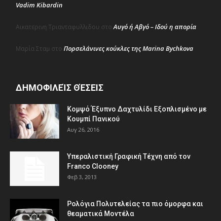
Vadim Kibardin
Αυγό ή Αβγό – Ιδού η απορία
Αικατερινη Τριανταφυλλιδου
στο
Πορσελάνινες κούκλες της Marina Bychkova
Μαρία Σταμ
στο
ΔΗΜΟΦΙΛΕΊΣ ΘΈΣΕΙΣ
Κομψό Έξυπνο Δαχτυλίδι Εξοπλισμένο με
Κουμπί Πανικού
Αυγ 26, 2016
Υπεραλιστική Γραφική Τέχνη από τον
Franco Clooney
Φεβ 3, 2013
Ρολόγια Πολυτελείας τα πιο όμορφα και
θεαματικά Μοντέλα