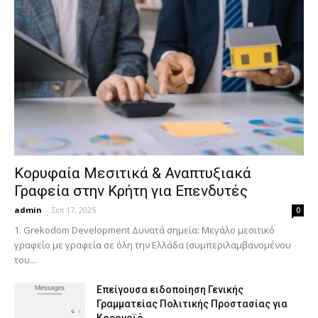
Κορυφαία Μεσιτικά & Αναπτυξιακά
Γραφεία στην Κρήτη για Επενδυτές
admin
-
Σεπ 17, 2025
0
1. Grekodom Development Δυνατά σημεία: Μεγάλο μεσιτικό
γραφείο με γραφεία σε όλη την Ελλάδα (συμπεριλαμβανομένου
του...
Επείγουσα ειδοποίηση Γενικής
Γραμματείας Πολιτικής Προστασίας για