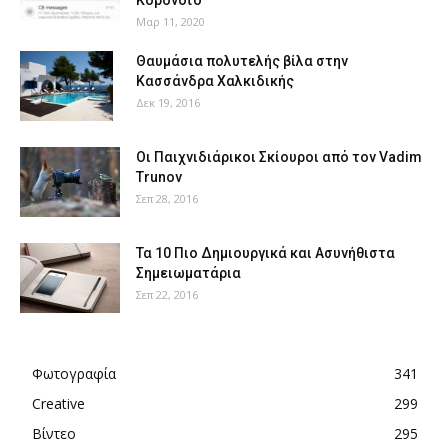
Κορονοϊό
Μαρ 11, 2020
Θαυμάσια πολυτελής βίλα στην
Κασσάνδρα Χαλκιδικής
Δεκ 19, 2016
Οι Παιχνιδιάρικοι Σκίουροι από τον Vadim
Trunov
Σεπ 28, 2016
Τα 10 Πιο Δημιουργικά και Ασυνήθιστα
Σημειωματάρια
Σεπ 22, 2016
Φωτογραφία
341
Creative
299
Βίντεο
295