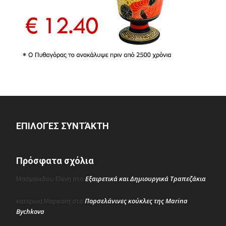
ΕΠΙΛΟΓΈΣ ΣΥΝΤΆΚΤΗ
Πρόσφατα σχόλια
Εξαιρετικά και Δημιουργικά Τραπεζάκια
Μασμανιδου Ελενη
στο
Πορσελάνινες κούκλες της Marina
κατερινα Μαρκακη
στο
Bychkova