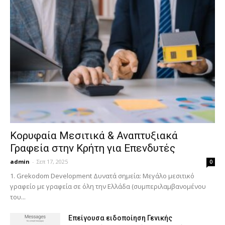
Κορυφαία Μεσιτικά & Αναπτυξιακά
Γραφεία στην Κρήτη για Επενδυτές
admin
-
Σεπ 17, 2025
0
1. Grekodom Development Δυνατά σημεία: Μεγάλο μεσιτικό
γραφείο με γραφεία σε όλη την Ελλάδα (συμπεριλαμβανομένου
του...
Επείγουσα ειδοποίηση Γενικής