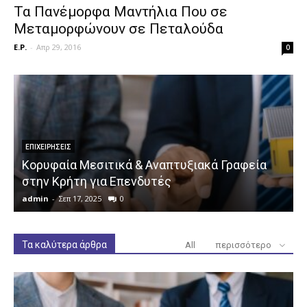
Τα Πανέμορφα Μαντήλια Που σε
Μεταμορφώνουν σε Πεταλούδα
E.P.
-
Απρ 29, 2016
0
ΕΠΙΧΕΙΡΉΣΕΙΣ
Κορυφαία Μεσιτικά & Αναπτυξιακά Γραφεία
στην Κρήτη για Επενδυτές
admin
-
Σεπ 17, 2025
0
a
Τα καλύτερα άρθρα
All
περισσότερο