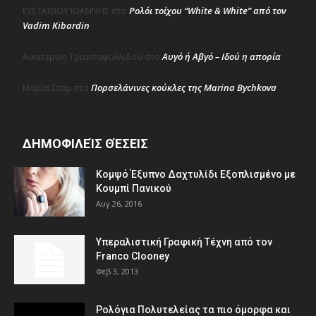
Ρολόι τοίχου “White & White” από τον
ΕΥΣΤΑΘΙΟΥ ΙΩΑΝΝΗΣ
στο
Vadim Kibardin
Αυγό ή Αβγό – Ιδού η απορία
Αικατερινη Τριανταφυλλιδου
στο
Πορσελάνινες κούκλες της Marina Bychkova
Μαρία Σταμ
στο
ΔΗΜΟΦΙΛΕΊΣ ΘΈΣΕΙΣ
Κομψό Έξυπνο Δαχτυλίδι Εξοπλισμένο με
Κουμπί Πανικού
Αυγ 26, 2016
Υπεραλιστική Γραφική Τέχνη από τον
Franco Clooney
Φεβ 3, 2013
Ρολόγια Πολυτελείας τα πιο όμορφα και