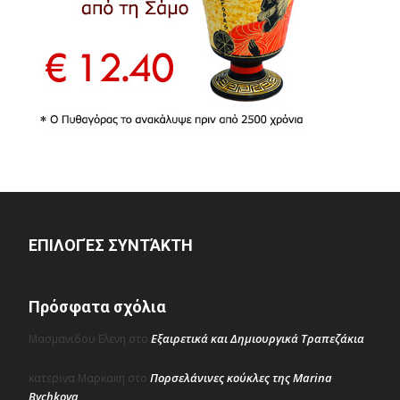
ΕΠΙΛΟΓΈΣ ΣΥΝΤΆΚΤΗ
Πρόσφατα σχόλια
Εξαιρετικά και Δημιουργικά Τραπεζάκια
Μασμανιδου Ελενη
στο
Πορσελάνινες κούκλες της Marina
κατερινα Μαρκακη
στο
Bychkova