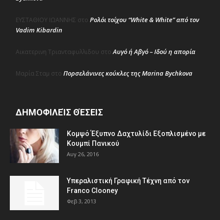
Ρολόι τοίχου “White & White” από τον
ΕΥΣΤΑΘΙΟΥ ΙΩΑΝΝΗΣ
στο
Vadim Kibardin
Αυγό ή Αβγό – Ιδού η απορία
Αικατερινη Τριανταφυλλιδου
στο
Πορσελάνινες κούκλες της Marina Bychkova
Μαρία Σταμ
στο
ΔΗΜΟΦΙΛΕΊΣ ΘΈΣΕΙΣ
Κομψό Έξυπνο Δαχτυλίδι Εξοπλισμένο με
Κουμπί Πανικού
Αυγ 26, 2016
Υπεραλιστική Γραφική Τέχνη από τον
Franco Clooney
Φεβ 3, 2013