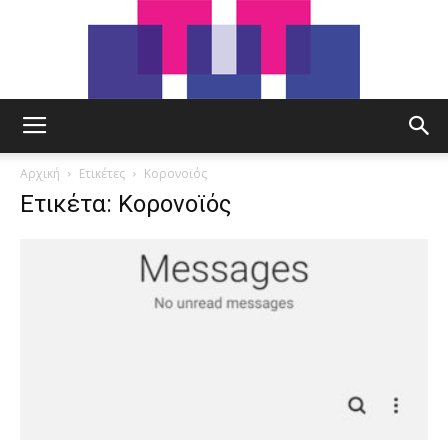
tut.gr
Αρχική
Ετικέτες
Κορονοϊός
Ετικέτα: Κορονοϊός