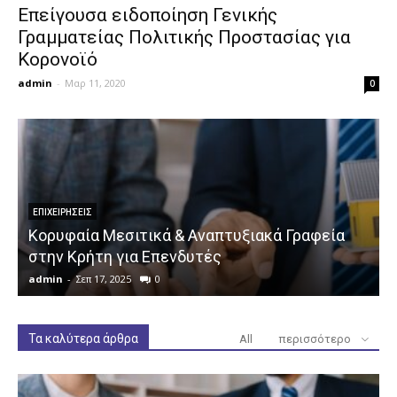
Επείγουσα ειδοποίηση Γενικής
Γραμματείας Πολιτικής Προστασίας για
Κορονοϊό
admin
-
Μαρ 11, 2020
0
ΕΠΙΧΕΙΡΉΣΕΙΣ
Κορυφαία Μεσιτικά & Αναπτυξιακά Γραφεία
στην Κρήτη για Επενδυτές
admin
-
Σεπ 17, 2025
0
a
Τα καλύτερα άρθρα
All
περισσότερο