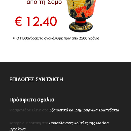
ΕΠΙΛΟΓΈΣ ΣΥΝΤΆΚΤΗ
Πρόσφατα σχόλια
Εξαιρετικά και Δημιουργικά Τραπεζάκια
Μασμανιδου Ελενη
στο
Πορσελάνινες κούκλες της Marina
κατερινα Μαρκακη
στο
Bychkova