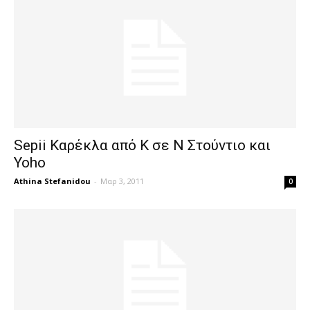
Sepii Καρέκλα από K σε N Στούντιο και
Yoho
Athina Stefanidou
-
Μαρ 3, 2011
0