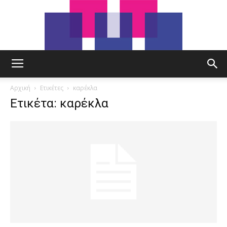
tut.gr
Αρχική
Ετικέτες
καρέκλα
Ετικέτα: καρέκλα