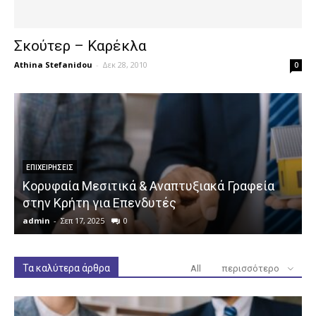
Σκούτερ – Καρέκλα
Athina Stefanidou
-
Δεκ 28, 2010
0
ΕΠΙΧΕΙΡΉΣΕΙΣ
Κορυφαία Μεσιτικά & Αναπτυξιακά Γραφεία
στην Κρήτη για Επενδυτές
admin
-
Σεπ 17, 2025
0
a
Τα καλύτερα άρθρα
All
περισσότερο