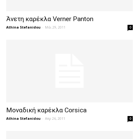
Άνετη καρέκλα Verner Panton
Athina Stefanidou
-
Μάι 29, 2011
0
Μοναδική καρέκλα Corsica
Athina Stefanidou
-
Απρ 26, 2011
0