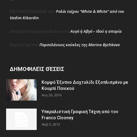
Ρολόι τοίχου “White & White” από τον
ΕΥΣΤΑΘΙΟΥ ΙΩΑΝΝΗΣ
στο
Vadim Kibardin
Αυγό ή Αβγό – Ιδού η απορία
Αικατερινη Τριανταφυλλιδου
στο
Πορσελάνινες κούκλες της Marina Bychkova
Μαρία Σταμ
στο
ΔΗΜΟΦΙΛΕΊΣ ΘΈΣΕΙΣ
Κομψό Έξυπνο Δαχτυλίδι Εξοπλισμένο με
Κουμπί Πανικού
Αυγ 26, 2016
Υπεραλιστική Γραφική Τέχνη από τον
Franco Clooney
Φεβ 3, 2013