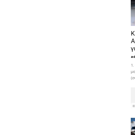
Κ
Α
γ
a
1.
με
(σ