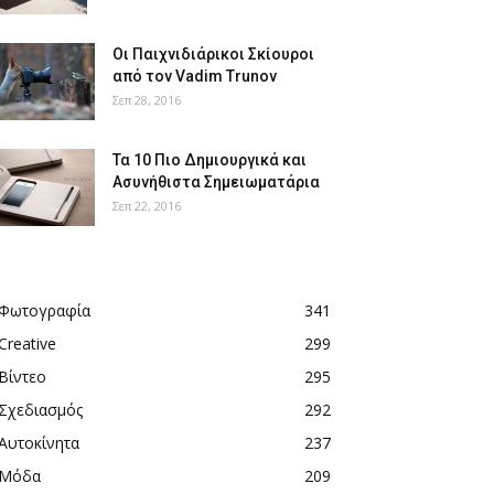
Οι Παιχνιδιάρικοι Σκίουροι
από τον Vadim Trunov
Σεπ 28, 2016
Τα 10 Πιο Δημιουργικά και
Ασυνήθιστα Σημειωματάρια
Σεπ 22, 2016
Φωτογραφία
341
Creative
299
Βίντεο
295
Σχεδιασμός
292
Αυτοκίνητα
237
Μόδα
209