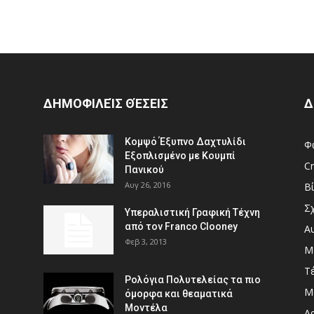
ΔΗΜΟΦΙΛΕΊΣ ΘΈΣΕΙΣ
Δ
Κομψό Έξυπνο Δαχτυλίδι
Φ
Εξοπλισμένο με Κουμπί
Cr
Πανικού
Αυγ 26, 2016
Β
Σ
Υπεραλιστική Γραφική Τέχνη
από τον Franco Clooney
Α
Φεβ 3, 2013
Μ
Τ
Ρολόγια Πολυτελείας τα πιο
Μ
όμορφα και θεαματικά
Μοντέλα
Αρ