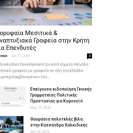
ορυφαία Μεσιτικά &
ναπτυξιακά Γραφεία στην Κρήτη
ια Επενδυτές
dmin
-
Σεπ 17, 2025
0
 Grekodom Development Δυνατά σημεία: Μεγάλο
σιτικό γραφείο με γραφεία σε όλη την Ελλάδα
υμπεριλαμβανομένου του...
Επείγουσα ειδοποίηση Γενικής
Γραμματείας Πολιτικής
Προστασίας για Κορονοϊό
Μαρ 11, 2020
Θαυμάσια πολυτελής βίλα
στην Κασσάνδρα Χαλκιδικής
Δεκ 19, 2016