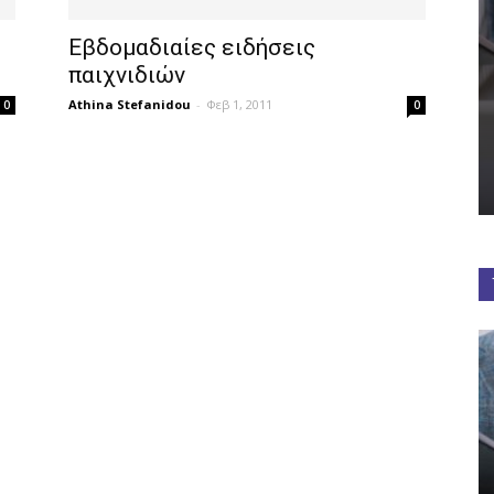
Εβδομαδιαίες ειδήσεις
παιχνιδιών
Athina Stefanidou
-
Φεβ 1, 2011
0
0