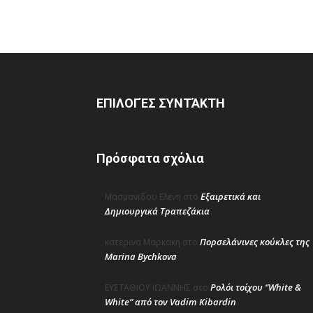
ΕΠΙΛΟΓΈΣ ΣΥΝΤΆΚΤΗ
Πρόσφατα σχόλια
Εξαιρετικά και
Μασμανιδου Ελενη
στο
Δημιουργικά Τραπεζάκια
Πορσελάνινες κούκλες της
κατερινα Μαρκακη
στο
Marina Bychkova
Ρολόι τοίχου “White &
ΕΥΣΤΑΘΙΟΥ ΙΩΑΝΝΗΣ
στο
White” από τον Vadim Kibardin