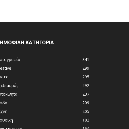
ΗΜΟΦΙΛΗ ΚΑΤΗΓΟΡΙΑ
ωτογραφία
341
eative
299
ίντεο
295
χεδιασμός
292
υτοκίνητα
237
όδα
209
έχνη
205
ουσική
182
χιτεκτονική
164