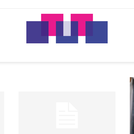
tut.gr