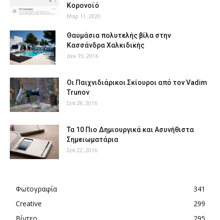
Κορονοϊό
Μαρ 11, 2020
Θαυμάσια πολυτελής βίλα στην
Κασσάνδρα Χαλκιδικής
Δεκ 19, 2016
Οι Παιχνιδιάρικοι Σκίουροι από τον Vadim
Trunov
Σεπ 28, 2016
Τα 10 Πιο Δημιουργικά και Ασυνήθιστα
Σημειωματάρια
Σεπ 22, 2016
Φωτογραφία
341
Creative
299
Βίντεο
295