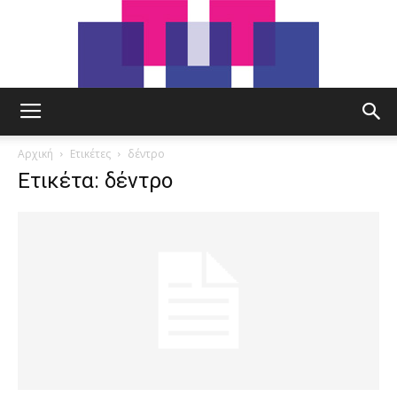
tut.gr
Αρχική
Ετικέτες
δέντρο
Ετικέτα: δέντρο