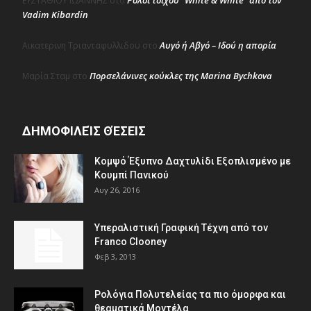
ΕΥΣΤΑΘΙΟΥ ΙΩΑΝΝΗΣ
στο
Vadim Kibardin
Αυγό ή Αβγό – Ιδού η απορία
Αικατερινη Τριανταφυλλιδου
στο
Πορσελάνινες κούκλες της Marina Bychkova
Μαρία Σταμ
στο
ΔΗΜΟΦΙΛΕΊΣ ΘΈΣΕΙΣ
Κομψό Έξυπνο Δαχτυλίδι Εξοπλισμένο με
Κουμπί Πανικού
Αυγ 26, 2016
Υπεραλιστική Γραφική Τέχνη από τον
Franco Clooney
Φεβ 3, 2013
Ρολόγια Πολυτελείας τα πιο όμορφα και
θεαματικά Μοντέλα