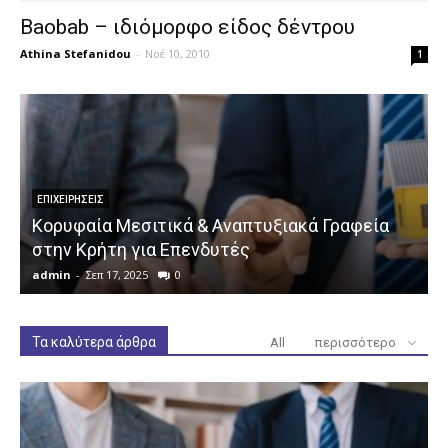
Baobab – ιδιόμορφο είδος δέντρου
Athina Stefanidou
-
Νοέ 10, 2010
1
ΕΠΙΧΕΙΡΉΣΕΙΣ
Κορυφαία Μεσιτικά & Αναπτυξιακά Γραφεία
στην Κρήτη για Επενδυτές
admin
-
Σεπ 17, 2025
0
a
Τα καλύτερα άρθρα
All
περισσότερο