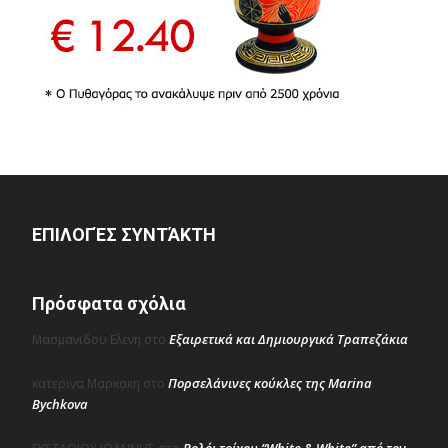
ΕΠΙΛΟΓΈΣ ΣΥΝΤΆΚΤΗ
Πρόσφατα σχόλια
Εξαιρετικά και Δημιουργικά Τραπεζάκια
Μασμανιδου Ελενη
στο
Πορσελάνινες κούκλες της Marina
κατερινα Μαρκακη
στο
Bychkova
Ρολόι τοίχου “White & White” από τον