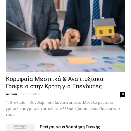
Κορυφαία Μεσιτικά & Αναπτυξιακά
Γραφεία στην Κρήτη για Επενδυτές
admin
-
Σεπ 17, 2025
0
1. Grekodom Development Δυνατά σημεία: Μεγάλο μεσιτικό
γραφείο με γραφεία σε όλη την Ελλάδα (συμπεριλαμβανομένου
του...
Επείγουσα ειδοποίηση Γενικής