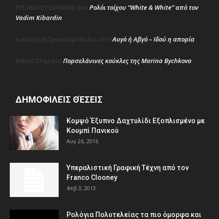
Ρολόι τοίχου “White & White” από τον
ΕΥΣΤΑΘΙΟΥ ΙΩΑΝΝΗΣ
στο
Vadim Kibardin
Αυγό ή Αβγό – Ιδού η απορία
Αικατερινη Τριανταφυλλιδου
στο
Πορσελάνινες κούκλες της Marina Bychkova
Μαρία Σταμ
στο
ΔΗΜΟΦΙΛΕΊΣ ΘΈΣΕΙΣ
Κομψό Έξυπνο Δαχτυλίδι Εξοπλισμένο με
Κουμπί Πανικού
Αυγ 26, 2016
Υπεραλιστική Γραφική Τέχνη από τον
Franco Clooney
Φεβ 3, 2013
Ρολόγια Πολυτελείας τα πιο όμορφα και