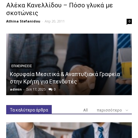
Αλέκα Κανελλίδου – Πόσο γλυκά με
σκοτώνεις
Athina Stefanidou
-
Απρ 20, 2011
0
ΕΠΙΧΕΙΡΉΣΕΙΣ
Κορυφαία Μεσιτικά & Αναπτυξιακά Γραφεία
στην Κρήτη για Επενδυτές
admin
-
Σεπ 17, 2025
0
a
Τα καλύτερα άρθρα
All
περισσότερο