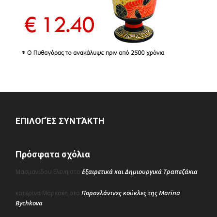
ΕΠΙΛΟΓΈΣ ΣΥΝΤΆΚΤΗ
Πρόσφατα σχόλια
Εξαιρετικά και Δημιουργικά Τραπεζάκια
Μασμανιδου Ελενη
στο
Πορσελάνινες κούκλες της Marina
κατερινα Μαρκακη
στο
Bychkova