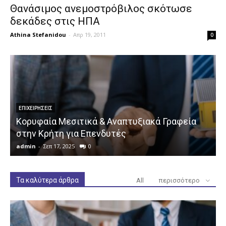
Θανάσιμος ανεμοστρόβιλος σκότωσε
δεκάδες στις ΗΠΑ
Athina Stefanidou
-
Απρ 19, 2011
0
ΕΠΙΧΕΙΡΉΣΕΙΣ
Κορυφαία Μεσιτικά & Αναπτυξιακά Γραφεία
στην Κρήτη για Επενδυτές
admin
-
Σεπ 17, 2025
0
a
Τα καλύτερα άρθρα
All
περισσότερο