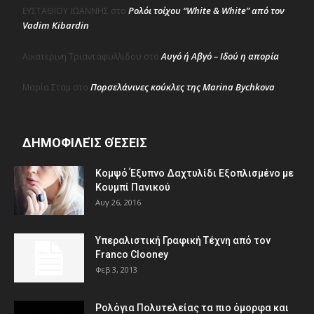
Ρολόι τοίχου “White & White” από τον
ΕΥΣΤΑΘΙΟΥ ΙΩΑΝΝΗΣ
στο
Vadim Kibardin
Αυγό ή Αβγό – Ιδού η απορία
Αικατερινη Τριανταφυλλιδου
στο
Πορσελάνινες κούκλες της Marina Bychkova
Μαρία Σταμ
στο
ΔΗΜΟΦΙΛΕΊΣ ΘΈΣΕΙΣ
Κομψό Έξυπνο Δαχτυλίδι Εξοπλισμένο με
Κουμπί Πανικού
Αυγ 26, 2016
Υπεραλιστική Γραφική Τέχνη από τον
Franco Clooney
Φεβ 3, 2013
Ρολόγια Πολυτελείας τα πιο όμορφα και