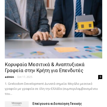
Κορυφαία Μεσιτικά & Αναπτυξιακά
Γραφεία στην Κρήτη για Επενδυτές
admin
-
Σεπ 17, 2025
0
1. Grekodom Development Δυνατά σημεία: Μεγάλο μεσιτικό
γραφείο με γραφεία σε όλη την Ελλάδα (συμπεριλαμβανομένου
του...
Επείγουσα ειδοποίηση Γενικής