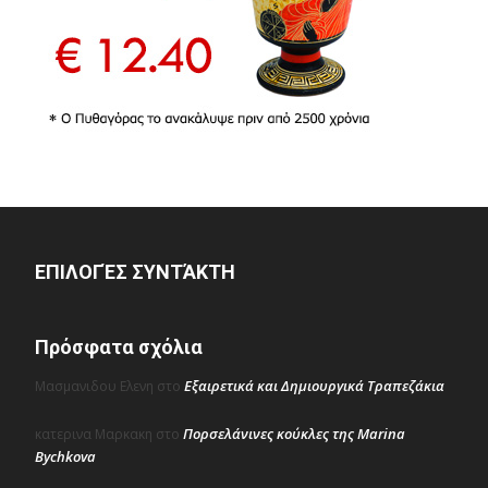
ΕΠΙΛΟΓΈΣ ΣΥΝΤΆΚΤΗ
Πρόσφατα σχόλια
Εξαιρετικά και Δημιουργικά Τραπεζάκια
Μασμανιδου Ελενη
στο
Πορσελάνινες κούκλες της Marina
κατερινα Μαρκακη
στο
Bychkova