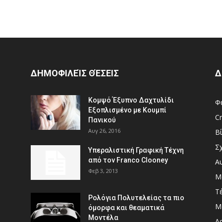
ΔΗΜΟΦΙΛΕΊΣ ΘΈΣΕΙΣ
Δ
Κομψό Έξυπνο Δαχτυλίδι
Φ
Εξοπλισμένο με Κουμπί
Cr
Πανικού
Αυγ 26, 2016
Β
Σ
Υπεραλιστική Γραφική Τέχνη
από τον Franco Clooney
Α
Φεβ 3, 2013
Μ
Τ
Ρολόγια Πολυτελείας τα πιο
Μ
όμορφα και θεαματικά
Μοντέλα
Αρ