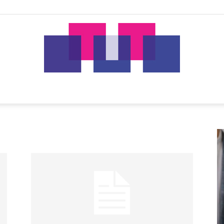
tut.gr