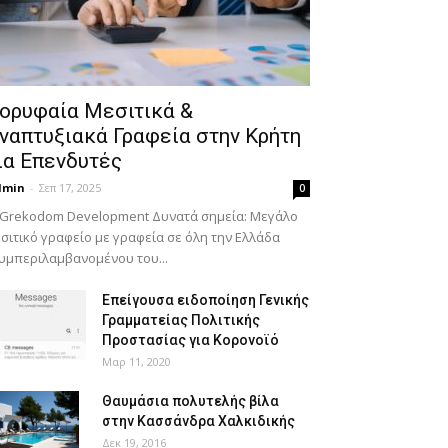
ορυφαία Μεσιτικά &
ναπτυξιακά Γραφεία στην Κρήτη
ια Επενδυτές
dmin
-
Σεπ 17, 2025
0
 Grekodom Development Δυνατά σημεία: Μεγάλο
σιτικό γραφείο με γραφεία σε όλη την Ελλάδα
υμπεριλαμβανομένου του...
Επείγουσα ειδοποίηση Γενικής
Γραμματείας Πολιτικής
Προστασίας για Κορονοϊό
Μαρ 11, 2020
Θαυμάσια πολυτελής βίλα
στην Κασσάνδρα Χαλκιδικής
Δεκ 19, 2016