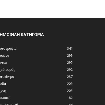
ΗΜΟΦΙΛΗ ΚΑΤΗΓΟΡΙΑ
ωτογραφία
341
eative
299
ίντεο
295
χεδιασμός
292
υτοκίνητα
237
όδα
209
έχνη
205
ουσική
182
χιτεκτονική
164