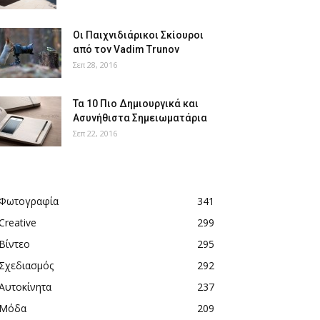
Οι Παιχνιδιάρικοι Σκίουροι
από τον Vadim Trunov
Σεπ 28, 2016
Τα 10 Πιο Δημιουργικά και
Ασυνήθιστα Σημειωματάρια
Σεπ 22, 2016
Φωτογραφία
341
Creative
299
Βίντεο
295
Σχεδιασμός
292
Αυτοκίνητα
237
Μόδα
209