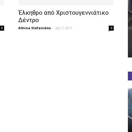
Έλκηθρο από Χριστουγεννιάτικο
Δέντρο
Athina Stefanidou
-
Δεκ 7, 2011
0
0