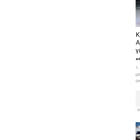
Κ
Α
γ
a
1.
με
(σ