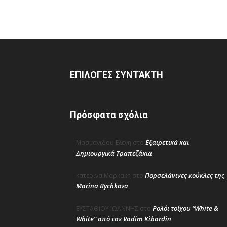
ΕΠΙΛΟΓΈΣ ΣΥΝΤΆΚΤΗ
Πρόσφατα σχόλια
Εξαιρετικά και
Μασμανιδου Ελενη
στο
Δημιουργικά Τραπεζάκια
Πορσελάνινες κούκλες της
κατερινα Μαρκακη
στο
Marina Bychkova
Ρολόι τοίχου “White &
ΕΥΣΤΑΘΙΟΥ ΙΩΑΝΝΗΣ
στο
White” από τον Vadim Kibardin