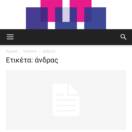
tut.gr
Αρχική
Ετικέτες
άνδρας
Ετικέτα: άνδρας