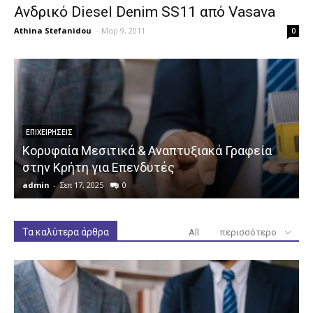
Ανδρικό Diesel Denim SS11 από Vasava
Athina Stefanidou
-
Μαρ 9, 2011
0
ΕΠΙΧΕΙΡΉΣΕΙΣ
Κορυφαία Μεσιτικά & Αναπτυξιακά Γραφεία
στην Κρήτη για Επενδυτές
admin
-
Σεπ 17, 2025
0
a
Τα καλύτερα άρθρα
All
περισσότερο