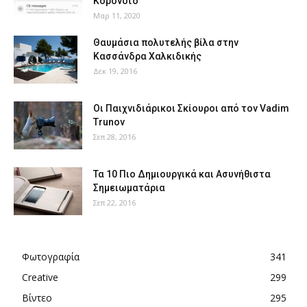
Κορονοϊό
Μαρ 11, 2020
Θαυμάσια πολυτελής βίλα στην
Κασσάνδρα Χαλκιδικής
Δεκ 19, 2016
Οι Παιχνιδιάρικοι Σκίουροι από τον Vadim
Trunov
Σεπ 28, 2016
Τα 10 Πιο Δημιουργικά και Ασυνήθιστα
Σημειωματάρια
Σεπ 22, 2016
Φωτογραφία
341
Creative
299
Βίντεο
295