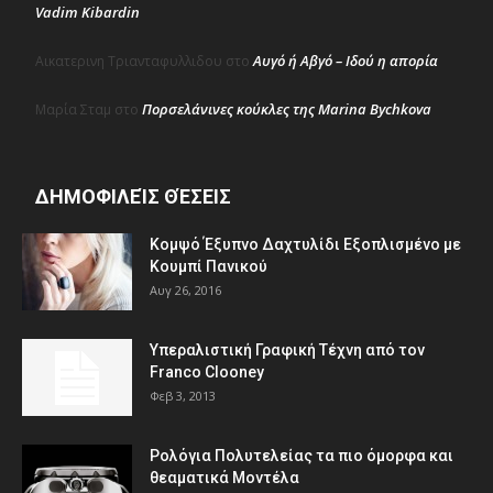
Vadim Kibardin
Αυγό ή Αβγό – Ιδού η απορία
Αικατερινη Τριανταφυλλιδου
στο
Πορσελάνινες κούκλες της Marina Bychkova
Μαρία Σταμ
στο
ΔΗΜΟΦΙΛΕΊΣ ΘΈΣΕΙΣ
Κομψό Έξυπνο Δαχτυλίδι Εξοπλισμένο με
Κουμπί Πανικού
Αυγ 26, 2016
Υπεραλιστική Γραφική Τέχνη από τον
Franco Clooney
Φεβ 3, 2013
Ρολόγια Πολυτελείας τα πιο όμορφα και
θεαματικά Μοντέλα