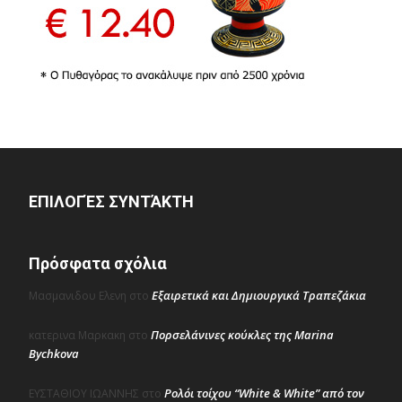
ΕΠΙΛΟΓΈΣ ΣΥΝΤΆΚΤΗ
Πρόσφατα σχόλια
Εξαιρετικά και Δημιουργικά Τραπεζάκια
Μασμανιδου Ελενη
στο
Πορσελάνινες κούκλες της Marina
κατερινα Μαρκακη
στο
Bychkova
Ρολόι τοίχου “White & White” από τον
ΕΥΣΤΑΘΙΟΥ ΙΩΑΝΝΗΣ
στο