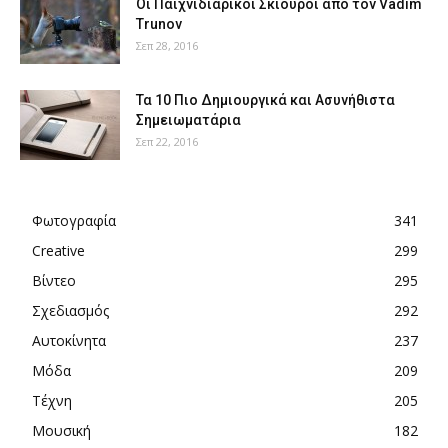
Οι Παιχνιδιάρικοι Σκίουροι από τον Vadim
Trunov
Σεπ 28, 2016
Τα 10 Πιο Δημιουργικά και Ασυνήθιστα
Σημειωματάρια
Σεπ 22, 2016
Φωτογραφία
341
Creative
299
Βίντεο
295
Σχεδιασμός
292
Αυτοκίνητα
237
Μόδα
209
Τέχνη
205
Μουσική
182