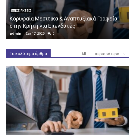
ΕΠΙΧΕΙΡΉΣΕΙΣ
Κορυφαία Μεσιτικά & Αναπτυξιακά Γραφεία
στην Κρήτη για Επενδυτές
admin
-
Σεπ 17, 2025
0
a
Τα καλύτερα άρθρα
All
περισσότερο