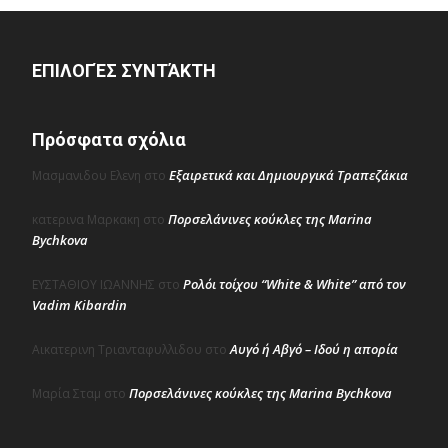
ΕΠΙΛΟΓΈΣ ΣΥΝΤΆΚΤΗ
Πρόσφατα σχόλια
Εξαιρετικά και Δημιουργικά Τραπεζάκια
Μασμανιδου Ελενη
στο
Πορσελάνινες κούκλες της Marina
κατερινα Μαρκακη
στο
Bychkova
Ρολόι τοίχου “White & White” από τον
ΕΥΣΤΑΘΙΟΥ ΙΩΑΝΝΗΣ
στο
Vadim Kibardin
Αυγό ή Αβγό – Ιδού η απορία
Αικατερινη Τριανταφυλλιδου
στο
Πορσελάνινες κούκλες της Marina Bychkova
Μαρία Σταμ
στο