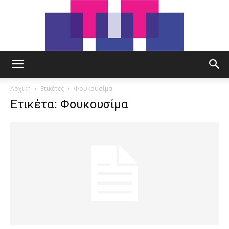
tut.gr
Αρχική
Ετικέτες
Φουκουσίμα
Ετικέτα: Φουκουσίμα