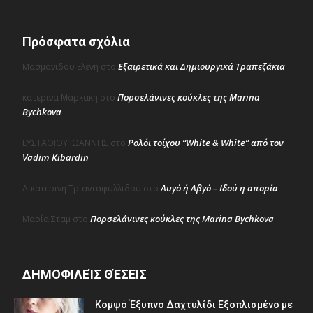
Πρόσφατα σχόλια
Εξαιρετικά και Δημιουργικά Τραπεζάκια
Μασμανιδου Ελενη
στο
Πορσελάνινες κούκλες της Marina
κατερινα Μαρκακη
στο
Bychkova
Ρολόι τοίχου “White & White” από τον
ΕΥΣΤΑΘΙΟΥ ΙΩΑΝΝΗΣ
στο
Vadim Kibardin
Αυγό ή Αβγό – Ιδού η απορία
Αικατερινη Τριανταφυλλιδου
στο
Πορσελάνινες κούκλες της Marina Bychkova
Μαρία Σταμ
στο
ΔΗΜΟΦΙΛΕΊΣ ΘΈΣΕΙΣ
Κομψό Έξυπνο Δαχτυλίδι Εξοπλισμένο με