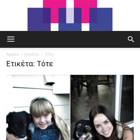
tut.gr
Αρχική
Ετικέτες
Τότε
Ετικέτα: Τότε