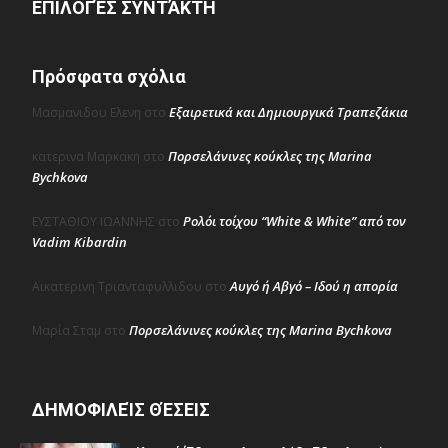
ΕΠΙΛΟΓΈΣ ΣΥΝΤΆΚΤΗ
Πρόσφατα σχόλια
Εξαιρετικά και Δημιουργικά Τραπεζάκια
Μασμανιδου Ελενη
στο
Πορσελάνινες κούκλες της Marina
κατερινα Μαρκακη
στο
Bychkova
Ρολόι τοίχου “White & White” από τον
ΕΥΣΤΑΘΙΟΥ ΙΩΑΝΝΗΣ
στο
Vadim Kibardin
Αυγό ή Αβγό – Ιδού η απορία
Αικατερινη Τριανταφυλλιδου
στο
Πορσελάνινες κούκλες της Marina Bychkova
Μαρία Σταμ
στο
ΔΗΜΟΦΙΛΕΊΣ ΘΈΣΕΙΣ