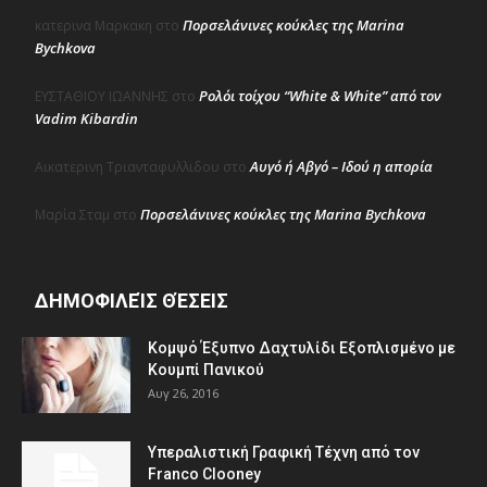
Πορσελάνινες κούκλες της Marina
κατερινα Μαρκακη
στο
Bychkova
Ρολόι τοίχου “White & White” από τον
ΕΥΣΤΑΘΙΟΥ ΙΩΑΝΝΗΣ
στο
Vadim Kibardin
Αυγό ή Αβγό – Ιδού η απορία
Αικατερινη Τριανταφυλλιδου
στο
Πορσελάνινες κούκλες της Marina Bychkova
Μαρία Σταμ
στο
ΔΗΜΟΦΙΛΕΊΣ ΘΈΣΕΙΣ
Κομψό Έξυπνο Δαχτυλίδι Εξοπλισμένο με
Κουμπί Πανικού
Αυγ 26, 2016
Υπεραλιστική Γραφική Τέχνη από τον
Franco Clooney