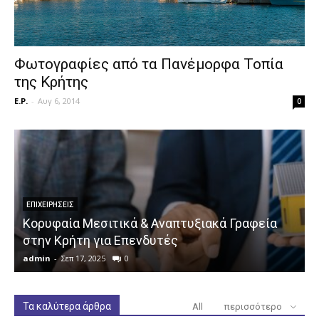
Φωτογραφίες από τα Πανέμορφα Τοπία
της Κρήτης
E.P.
-
Αυγ 6, 2014
0
ΕΠΙΧΕΙΡΉΣΕΙΣ
Κορυφαία Μεσιτικά & Αναπτυξιακά Γραφεία
στην Κρήτη για Επενδυτές
admin
-
Σεπ 17, 2025
0
a
Τα καλύτερα άρθρα
All
περισσότερο