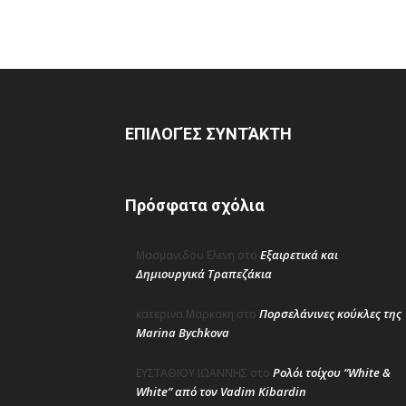
ΕΠΙΛΟΓΈΣ ΣΥΝΤΆΚΤΗ
Πρόσφατα σχόλια
Εξαιρετικά και
Μασμανιδου Ελενη
στο
Δημιουργικά Τραπεζάκια
Πορσελάνινες κούκλες της
κατερινα Μαρκακη
στο
Marina Bychkova
Ρολόι τοίχου “White &
ΕΥΣΤΑΘΙΟΥ ΙΩΑΝΝΗΣ
στο
White” από τον Vadim Kibardin