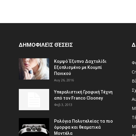
ΔΗΜΟΦΙΛΕΊΣ ΘΈΣΕΙΣ
Δ
Κομψό Έξυπνο Δαχτυλίδι
Φ
Εξοπλισμένο με Κουμπί
Cr
Πανικού
Αυγ 26, 2016
Β
Σ
Υπεραλιστική Γραφική Τέχνη
από τον Franco Clooney
Α
Φεβ 3, 2013
Μ
Τ
Ρολόγια Πολυτελείας τα πιο
Μ
όμορφα και θεαματικά
Μοντέλα
Αρ