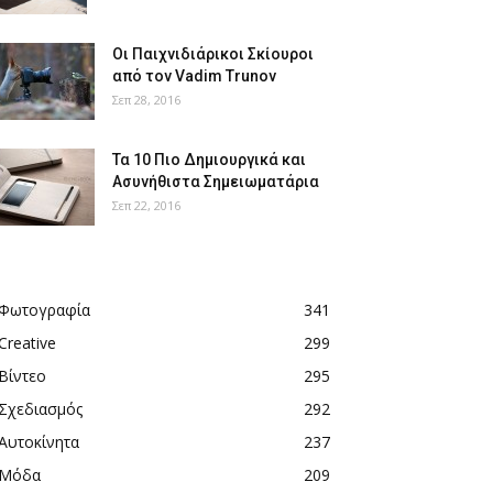
Οι Παιχνιδιάρικοι Σκίουροι
από τον Vadim Trunov
Σεπ 28, 2016
Τα 10 Πιο Δημιουργικά και
Ασυνήθιστα Σημειωματάρια
Σεπ 22, 2016
Φωτογραφία
341
Creative
299
Βίντεο
295
Σχεδιασμός
292
Αυτοκίνητα
237
Μόδα
209