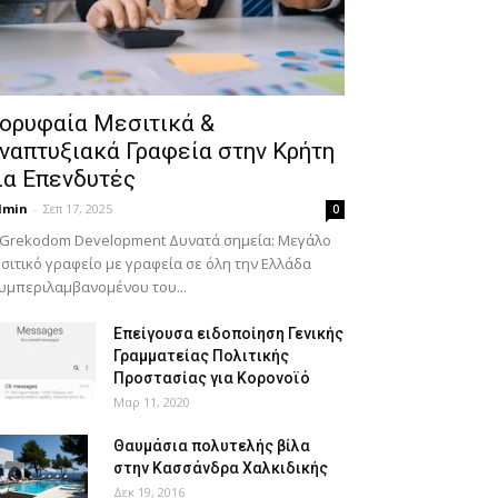
ορυφαία Μεσιτικά &
ναπτυξιακά Γραφεία στην Κρήτη
ια Επενδυτές
dmin
-
Σεπ 17, 2025
0
 Grekodom Development Δυνατά σημεία: Μεγάλο
σιτικό γραφείο με γραφεία σε όλη την Ελλάδα
υμπεριλαμβανομένου του...
Επείγουσα ειδοποίηση Γενικής
Γραμματείας Πολιτικής
Προστασίας για Κορονοϊό
Μαρ 11, 2020
Θαυμάσια πολυτελής βίλα
στην Κασσάνδρα Χαλκιδικής
Δεκ 19, 2016