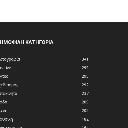
ΗΜΟΦΙΛΗ ΚΑΤΗΓΟΡΙΑ
ωτογραφία
341
eative
299
ίντεο
295
χεδιασμός
292
υτοκίνητα
237
όδα
209
έχνη
205
ουσική
182
χιτεκτονική
164