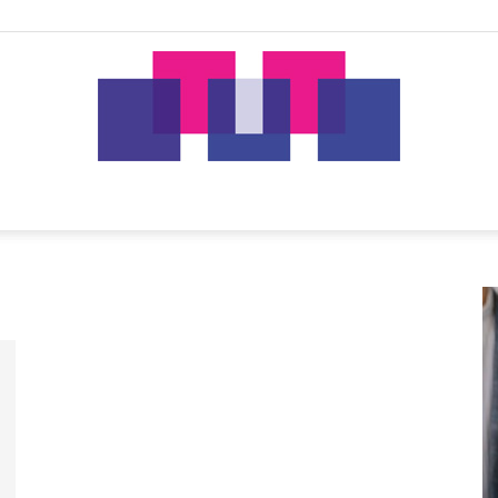
tut.gr