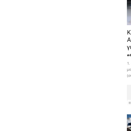
Κ
Α
γ
a
1.
με
(σ