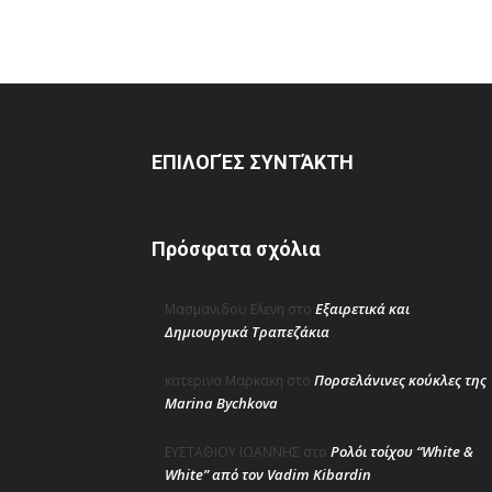
ΕΠΙΛΟΓΈΣ ΣΥΝΤΆΚΤΗ
Πρόσφατα σχόλια
Εξαιρετικά και
Μασμανιδου Ελενη
στο
Δημιουργικά Τραπεζάκια
Πορσελάνινες κούκλες της
κατερινα Μαρκακη
στο
Marina Bychkova
Ρολόι τοίχου “White &
ΕΥΣΤΑΘΙΟΥ ΙΩΑΝΝΗΣ
στο
White” από τον Vadim Kibardin