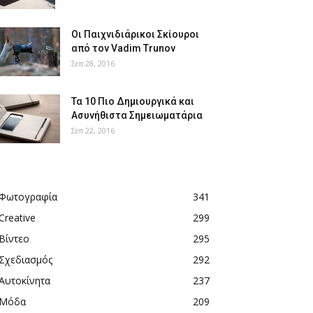
Οι Παιχνιδιάρικοι Σκίουροι
από τον Vadim Trunov
Σεπ 28, 2016
Τα 10 Πιο Δημιουργικά και
Ασυνήθιστα Σημειωματάρια
Σεπ 22, 2016
Φωτογραφία
341
Creative
299
Βίντεο
295
Σχεδιασμός
292
Αυτοκίνητα
237
Μόδα
209