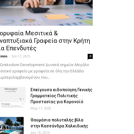
ορυφαία Μεσιτικά &
ναπτυξιακά Γραφεία στην Κρήτη
ια Επενδυτές
dmin
-
Σεπ 17, 2025
0
 Grekodom Development Δυνατά σημεία: Μεγάλο
σιτικό γραφείο με γραφεία σε όλη την Ελλάδα
υμπεριλαμβανομένου του...
Επείγουσα ειδοποίηση Γενικής
Γραμματείας Πολιτικής
Προστασίας για Κορονοϊό
Μαρ 11, 2020
Θαυμάσια πολυτελής βίλα
στην Κασσάνδρα Χαλκιδικής
Δεκ 19, 2016