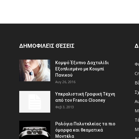
ΔΗΜΟΦΙΛΕΊΣ ΘΈΣΕΙΣ
Δ
Κομψό Έξυπνο Δαχτυλίδι
Φ
Εξοπλισμένο με Κουμπί
Cr
Πανικού
Αυγ 26, 2016
Β
Σ
Υπεραλιστική Γραφική Τέχνη
από τον Franco Clooney
Α
Φεβ 3, 2013
Μ
Τ
Ρολόγια Πολυτελείας τα πιο
Μ
όμορφα και θεαματικά
Μοντέλα
Αρ