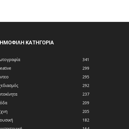
ΗΜΟΦΙΛΗ ΚΑΤΗΓΟΡΙΑ
ωτογραφία
341
eative
299
ίντεο
295
χεδιασμός
292
υτοκίνητα
237
όδα
209
έχνη
205
ουσική
182
χιτεκτονική
164