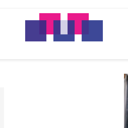
tut.gr