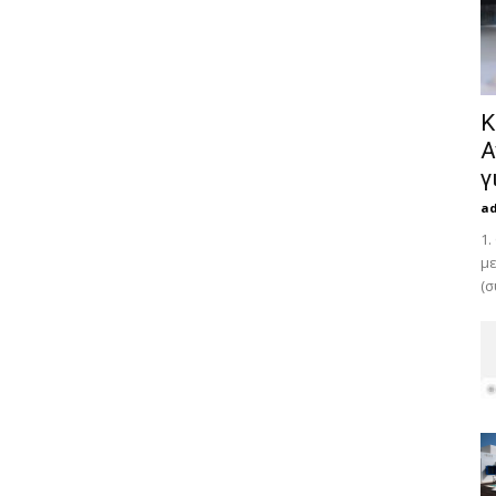
Κ
Α
γ
a
1.
με
(σ