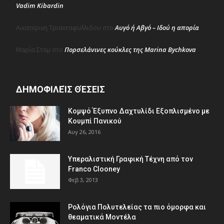
Vadim Kibardin
Αυγό ή Αβγό – Ιδού η απορία
Αικατερινη Τριανταφυλλιδου
στο
Πορσελάνινες κούκλες της Marina Bychkova
Μαρία Σταμ
στο
ΔΗΜΟΦΙΛΕΊΣ ΘΈΣΕΙΣ
Κομψό Έξυπνο Δαχτυλίδι Εξοπλισμένο με
Κουμπί Πανικού
Αυγ 26, 2016
Υπεραλιστική Γραφική Τέχνη από τον
Franco Clooney
Φεβ 3, 2013
Ρολόγια Πολυτελείας τα πιο όμορφα και
θεαματικά Μοντέλα