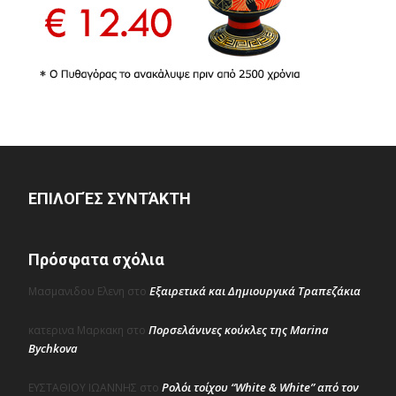
ΕΠΙΛΟΓΈΣ ΣΥΝΤΆΚΤΗ
Πρόσφατα σχόλια
Εξαιρετικά και Δημιουργικά Τραπεζάκια
Μασμανιδου Ελενη
στο
Πορσελάνινες κούκλες της Marina
κατερινα Μαρκακη
στο
Bychkova
Ρολόι τοίχου “White & White” από τον
ΕΥΣΤΑΘΙΟΥ ΙΩΑΝΝΗΣ
στο