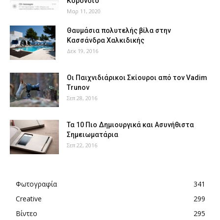
Κορονοϊό
Μαρ 11, 2020
Θαυμάσια πολυτελής βίλα στην
Κασσάνδρα Χαλκιδικής
Δεκ 19, 2016
Οι Παιχνιδιάρικοι Σκίουροι από τον Vadim
Trunov
Σεπ 28, 2016
Τα 10 Πιο Δημιουργικά και Ασυνήθιστα
Σημειωματάρια
Σεπ 22, 2016
Φωτογραφία
341
Creative
299
Βίντεο
295