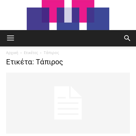
tut.gr
Αρχική
Ετικέτες
Τάπιρος
Ετικέτα: Τάπιρος