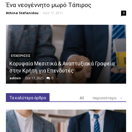
Ένα νεογέννητο μωρό Τάπιρος
Athina Stefanidou
-
Ιούλ 11, 2011
0
ΕΠΙΧΕΙΡΉΣΕΙΣ
Κορυφαία Μεσιτικά & Αναπτυξιακά Γραφεία
στην Κρήτη για Επενδυτές
admin
-
Σεπ 17, 2025
0
a
Τα καλύτερα άρθρα
All
περισσότερο