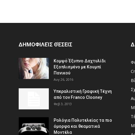
ΔΗΜΟΦΙΛΕΊΣ ΘΈΣΕΙΣ
Δ
Κομψό Έξυπνο Δαχτυλίδι
Φ
Εξοπλισμένο με Κουμπί
Cr
Πανικού
Αυγ 26, 2016
Β
Σ
Υπεραλιστική Γραφική Τέχνη
από τον Franco Clooney
Α
Φεβ 3, 2013
Μ
Τ
Ρολόγια Πολυτελείας τα πιο
Μ
όμορφα και θεαματικά
Μοντέλα
Αρ