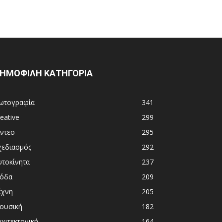
ΗΜΟΦΙΛΗ ΚΑΤΗΓΟΡΙΑ
ωτογραφία
341
eative
299
ίντεο
295
χεδιασμός
292
υτοκίνητα
237
όδα
209
έχνη
205
ουσική
182
χιτεκτονική
164