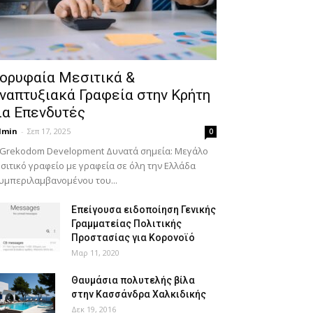
ορυφαία Μεσιτικά &
ναπτυξιακά Γραφεία στην Κρήτη
ια Επενδυτές
dmin
-
Σεπ 17, 2025
0
 Grekodom Development Δυνατά σημεία: Μεγάλο
σιτικό γραφείο με γραφεία σε όλη την Ελλάδα
υμπεριλαμβανομένου του...
Επείγουσα ειδοποίηση Γενικής
Γραμματείας Πολιτικής
Προστασίας για Κορονοϊό
Μαρ 11, 2020
Θαυμάσια πολυτελής βίλα
στην Κασσάνδρα Χαλκιδικής
Δεκ 19, 2016