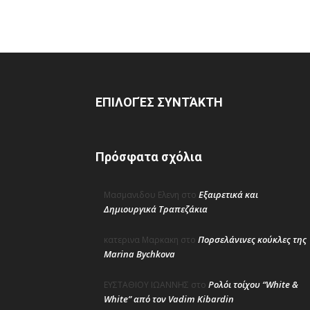
ΕΠΙΛΟΓΈΣ ΣΥΝΤΆΚΤΗ
Πρόσφατα σχόλια
Εξαιρετικά και
Μασμανιδου Ελενη
στο
Δημιουργικά Τραπεζάκια
Πορσελάνινες κούκλες της
κατερινα Μαρκακη
στο
Marina Bychkova
Ρολόι τοίχου “White &
ΕΥΣΤΑΘΙΟΥ ΙΩΑΝΝΗΣ
στο
White” από τον Vadim Kibardin