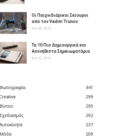
Οι Παιχνιδιάρικοι Σκίουροι
από τον Vadim Trunov
Σεπ 28, 2016
Τα 10 Πιο Δημιουργικά και
Ασυνήθιστα Σημειωματάρια
Σεπ 22, 2016
Φωτογραφία
341
Creative
299
Βίντεο
295
Σχεδιασμός
292
Αυτοκίνητα
237
Μόδα
209