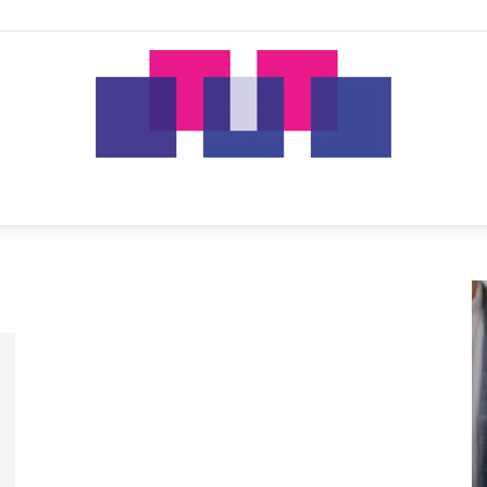
tut.gr