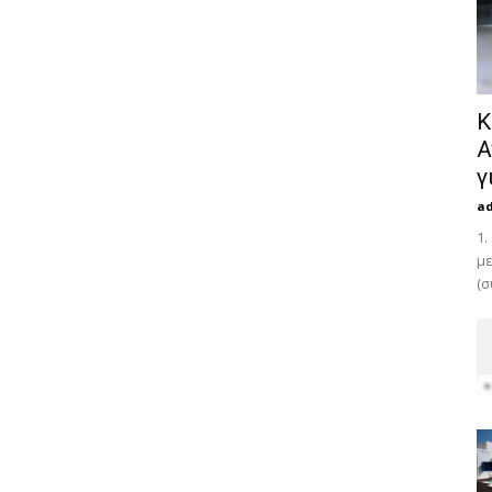
Κ
Α
γ
a
1.
με
(σ