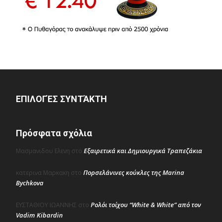
ΕΠΙΛΟΓΈΣ ΣΥΝΤΆΚΤΗ
Πρόσφατα σχόλια
Εξαιρετικά και Δημιουργικά Τραπεζάκια
Μασμανιδου Ελενη
στο
Πορσελάνινες κούκλες της Marina
κατερινα Μαρκακη
στο
Bychkova
Ρολόι τοίχου “White & White” από τον
ΕΥΣΤΑΘΙΟΥ ΙΩΑΝΝΗΣ
στο
Vadim Kibardin