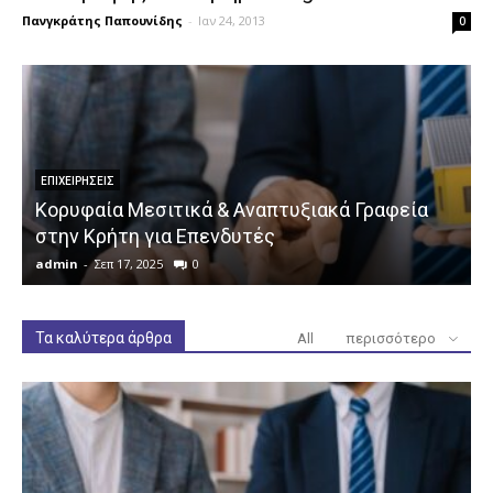
Πανγκράτης Παπουνίδης
-
Ιαν 24, 2013
0
ΕΠΙΧΕΙΡΉΣΕΙΣ
Κορυφαία Μεσιτικά & Αναπτυξιακά Γραφεία
στην Κρήτη για Επενδυτές
admin
-
Σεπ 17, 2025
0
a
Τα καλύτερα άρθρα
All
περισσότερο