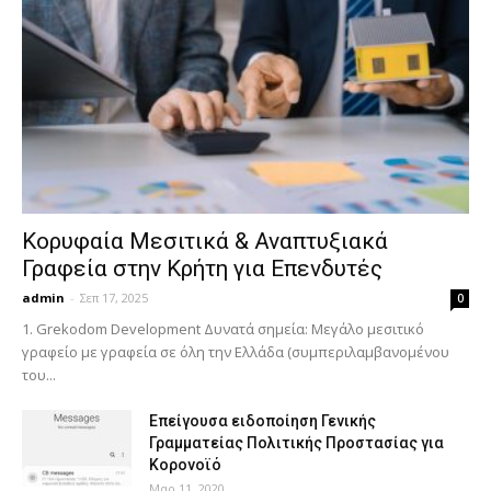
Κορυφαία Μεσιτικά & Αναπτυξιακά
Γραφεία στην Κρήτη για Επενδυτές
admin
-
Σεπ 17, 2025
0
1. Grekodom Development Δυνατά σημεία: Μεγάλο μεσιτικό
γραφείο με γραφεία σε όλη την Ελλάδα (συμπεριλαμβανομένου
του...
Επείγουσα ειδοποίηση Γενικής
Γραμματείας Πολιτικής Προστασίας για
Κορονοϊό
Μαρ 11, 2020