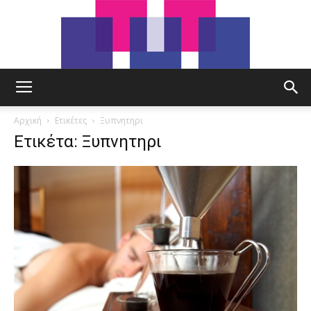
tut.gr
Αρχική
Ετικέτες
Ξυπνητηρι
Ετικέτα: Ξυπνητηρι