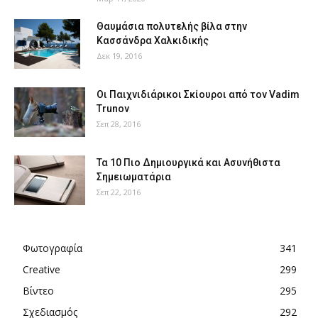
Θαυμάσια πολυτελής βίλα στην
Κασσάνδρα Χαλκιδικής
Δεκ 19, 2016
Οι Παιχνιδιάρικοι Σκίουροι από τον Vadim
Trunov
Σεπ 28, 2016
Τα 10 Πιο Δημιουργικά και Ασυνήθιστα
Σημειωματάρια
Σεπ 22, 2016
Φωτογραφία
341
Creative
299
Βίντεο
295
Σχεδιασμός
292