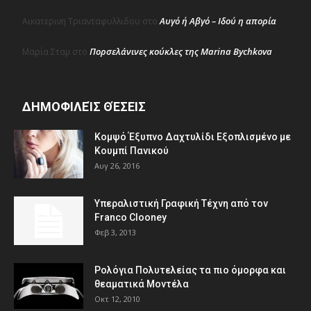
Αυγό ή Αβγό – Ιδού η απορία
Αικατερινη Τριανταφυλλιδου
στο
Πορσελάνινες κούκλες της Marina Bychkova
Μαρία Σταμ
στο
ΔΗΜΟΦΙΛΕΊΣ ΘΈΣΕΙΣ
Κομψό Έξυπνο Δαχτυλίδι Εξοπλισμένο με
Κουμπί Πανικού
Αυγ 26, 2016
Υπεραλιστική Γραφική Τέχνη από τον
Franco Clooney
Φεβ 3, 2013
Ρολόγια Πολυτελείας τα πιο όμορφα και
θεαματικά Μοντέλα
Οκτ 12, 2010