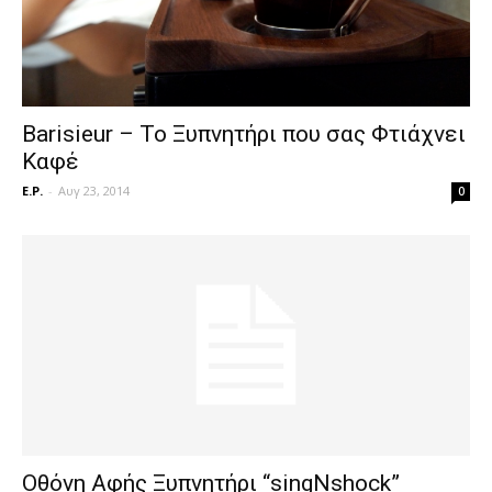
Barisieur – Το Ξυπνητήρι που σας Φτιάχνει
Καφέ
E.P.
-
Αυγ 23, 2014
0
Οθόνη Αφής Ξυπνητήρι “singNshock”