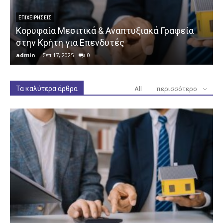
ΕΠΙΧΕΙΡΉΣΕΙΣ
Κορυφαία Μεσιτικά & Αναπτυξιακά Γραφεία
στην Κρήτη για Επενδυτές
admin
-
Σεπ 17, 2025
0
a
Τα καλύτερα άρθρα
All
περισσότερο