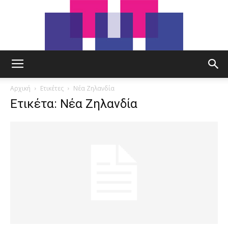
tut.gr
Αρχική
Ετικέτες
Νέα Ζηλανδία
Ετικέτα: Νέα Ζηλανδία