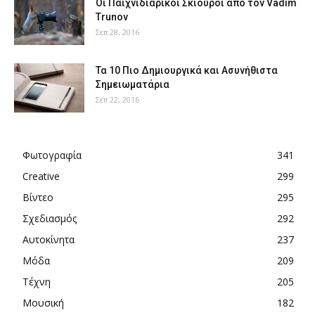
Οι Παιχνιδιάρικοι Σκίουροι από τον Vadim
Trunov
Σεπ 28, 2016
Τα 10 Πιο Δημιουργικά και Ασυνήθιστα
Σημειωματάρια
Σεπ 22, 2016
Φωτογραφία
341
Creative
299
Βίντεο
295
Σχεδιασμός
292
Αυτοκίνητα
237
Μόδα
209
Τέχνη
205
Μουσική
182