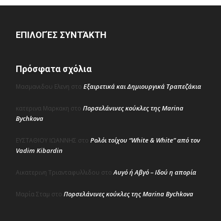
ΕΠΙΛΟΓΈΣ ΣΥΝΤΆΚΤΗ
Πρόσφατα σχόλια
Εξαιρετικά και Δημιουργικά Τραπεζάκια
Μασμανιδου Ελενη
στο
Πορσελάνινες κούκλες της Marina
κατερινα Μαρκακη
στο
Bychkova
Ρολόι τοίχου “White & White” από τον
ΕΥΣΤΑΘΙΟΥ ΙΩΑΝΝΗΣ
στο
Vadim Kibardin
Αυγό ή Αβγό – Ιδού η απορία
Αικατερινη Τριανταφυλλιδου
στο
Πορσελάνινες κούκλες της Marina Bychkova
Μαρία Σταμ
στο