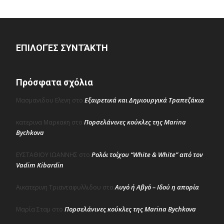
ΕΠΙΛΟΓΈΣ ΣΥΝΤΆΚΤΗ
Πρόσφατα σχόλια
Εξαιρετικά και Δημιουργικά Τραπεζάκια
Μασμανιδου Ελενη
στο
Πορσελάνινες κούκλες της Marina
κατερινα Μαρκακη
στο
Bychkova
Ρολόι τοίχου “White & White” από τον
ΕΥΣΤΑΘΙΟΥ ΙΩΑΝΝΗΣ
στο
Vadim Kibardin
Αυγό ή Αβγό – Ιδού η απορία
Αικατερινη Τριανταφυλλιδου
στο
Πορσελάνινες κούκλες της Marina Bychkova
Μαρία Σταμ
στο