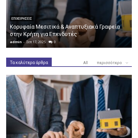
ΕΠΙΧΕΙΡΉΣΕΙΣ
Κορυφαία Μεσιτικά & Αναπτυξιακά Γραφεία
στην Κρήτη για Επενδυτές
admin
-
Σεπ 17, 2025
0
a
Τα καλύτερα άρθρα
All
περισσότερο