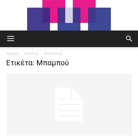
tut.gr
Αρχική
Ετικέτες
Μπαμπού
Ετικέτα: Μπαμπού