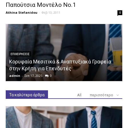
Παπούτσια Μοντέλο Νο.1
Athina Stefanidou
-
Φεβ 13, 2011
0
ΕΠΙΧΕΙΡΉΣΕΙΣ
Κορυφαία Μεσιτικά & Αναπτυξιακά Γραφεία
στην Κρήτη για Επενδυτές
admin
-
Σεπ 17, 2025
0
a
Τα καλύτερα άρθρα
All
περισσότερο