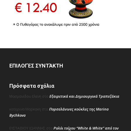
ΕΠΙΛΟΓΈΣ ΣΥΝΤΆΚΤΗ
Πρόσφατα σχόλια
Εξαιρετικά και Δημιουργικά Τραπεζάκια
Μασμανιδου Ελενη
στο
Πορσελάνινες κούκλες της Marina
κατερινα Μαρκακη
στο
Bychkova
Ρολόι τοίχου “White & White” από τον
ΕΥΣΤΑΘΙΟΥ ΙΩΑΝΝΗΣ
στο