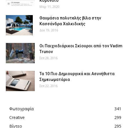
Κορονοϊό
Μαρ 11, 2020
Θαυμάσια πολυτελής βίλα στην
Κασσάνδρα Χαλκιδικής
Δεκ 19, 2016
Οι Παιχνιδιάρικοι Σκίουροι από τον Vadim
Trunov
Σεπ 28, 2016
Τα 10 Πιο Δημιουργικά και Ασυνήθιστα
Σημειωματάρια
Σεπ 22, 2016
Φωτογραφία
341
Creative
299
Βίντεο
295