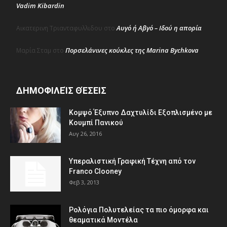
Vadim Kibardin
Αυγό ή Αβγό – Ιδού η απορία
Αικατερινη Τριανταφυλλιδου
στο
Πορσελάνινες κούκλες της Marina Bychkova
Μαρία Σταμ
στο
ΔΗΜΟΦΙΛΕΊΣ ΘΈΣΕΙΣ
Κομψό Έξυπνο Δαχτυλίδι Εξοπλισμένο με
Κουμπί Πανικού
Αυγ 26, 2016
Υπεραλιστική Γραφική Τέχνη από τον
Franco Clooney
Φεβ 3, 2013
Ρολόγια Πολυτελείας τα πιο όμορφα και
θεαματικά Μοντέλα