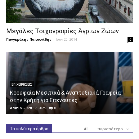
Μεγάλες Τοιχογραφίες Άγριων Ζώων
Πανγκράτης Παπουνίδης
-
Ιούν 20, 2014
0
ΕΠΙΧΕΙΡΉΣΕΙΣ
Κορυφαία Μεσιτικά & Αναπτυξιακά Γραφεία
στην Κρήτη για Επενδυτές
admin
-
Σεπ 17, 2025
0
a
Τα καλύτερα άρθρα
All
περισσότερο