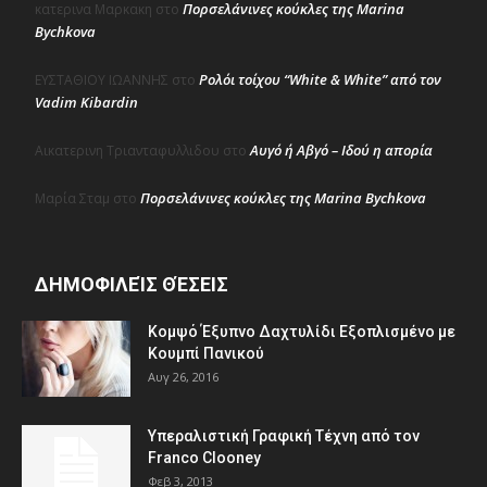
Πορσελάνινες κούκλες της Marina
κατερινα Μαρκακη
στο
Bychkova
Ρολόι τοίχου “White & White” από τον
ΕΥΣΤΑΘΙΟΥ ΙΩΑΝΝΗΣ
στο
Vadim Kibardin
Αυγό ή Αβγό – Ιδού η απορία
Αικατερινη Τριανταφυλλιδου
στο
Πορσελάνινες κούκλες της Marina Bychkova
Μαρία Σταμ
στο
ΔΗΜΟΦΙΛΕΊΣ ΘΈΣΕΙΣ
Κομψό Έξυπνο Δαχτυλίδι Εξοπλισμένο με
Κουμπί Πανικού
Αυγ 26, 2016
Υπεραλιστική Γραφική Τέχνη από τον
Franco Clooney
Φεβ 3, 2013