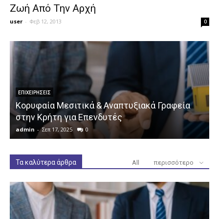
Ζωή Από Την Αρχή
user
-
Φεβ 12, 2013
0
ΕΠΙΧΕΙΡΉΣΕΙΣ
Κορυφαία Μεσιτικά & Αναπτυξιακά Γραφεία
στην Κρήτη για Επενδυτές
admin
-
Σεπ 17, 2025
0
a
Τα καλύτερα άρθρα
All
περισσότερο