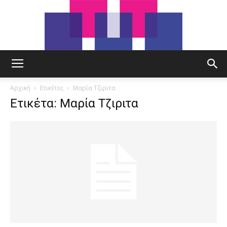
tut.gr
Αρχική
Ετικέτες
Μαρία Τζιριτα
Ετικέτα: Μαρία Τζιριτα