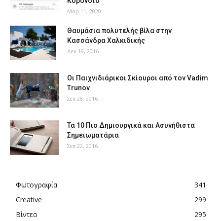
Κορονοϊό
Μαρ 11, 2020
Θαυμάσια πολυτελής βίλα στην
Κασσάνδρα Χαλκιδικής
Δεκ 19, 2016
Οι Παιχνιδιάρικοι Σκίουροι από τον Vadim
Trunov
Σεπ 28, 2016
Τα 10 Πιο Δημιουργικά και Ασυνήθιστα
Σημειωματάρια
Σεπ 22, 2016
Φωτογραφία
341
Creative
299
Βίντεο
295