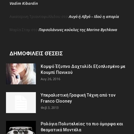
Vadim Kibardin
Αυγό ή Αβγό – Ιδού η απορία
Αικατερινη Τριανταφυλλιδου
στο
Πορσελάνινες κούκλες της Marina Bychkova
Μαρία Σταμ
στο
ΔΗΜΟΦΙΛΕΊΣ ΘΈΣΕΙΣ
Κομψό Έξυπνο Δαχτυλίδι Εξοπλισμένο με
Κουμπί Πανικού
Αυγ 26, 2016
Υπεραλιστική Γραφική Τέχνη από τον
Franco Clooney
Φεβ 3, 2013
Ρολόγια Πολυτελείας τα πιο όμορφα και
θεαματικά Μοντέλα