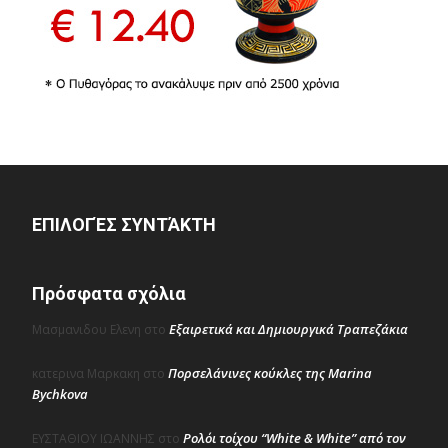
ΕΠΙΛΟΓΈΣ ΣΥΝΤΆΚΤΗ
Πρόσφατα σχόλια
Εξαιρετικά και Δημιουργικά Τραπεζάκια
Μασμανιδου Ελενη
στο
Πορσελάνινες κούκλες της Marina
κατερινα Μαρκακη
στο
Bychkova
Ρολόι τοίχου “White & White” από τον
ΕΥΣΤΑΘΙΟΥ ΙΩΑΝΝΗΣ
στο