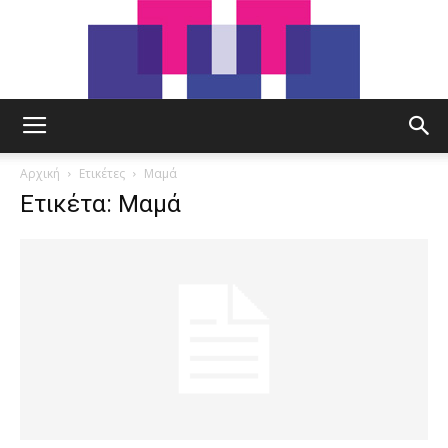
tut.gr
Αρχική
Ετικέτες
Μαμά
Ετικέτα: Μαμά