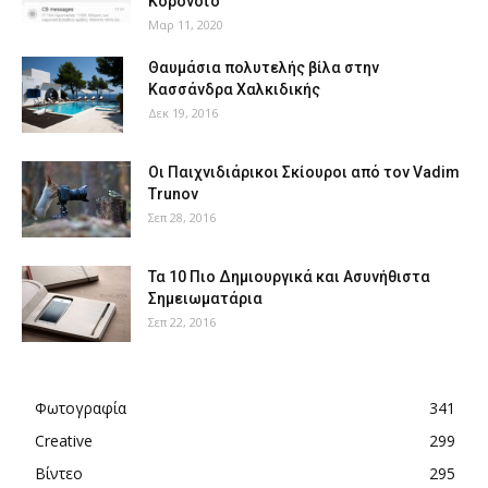
Κορονοϊό
Μαρ 11, 2020
Θαυμάσια πολυτελής βίλα στην
Κασσάνδρα Χαλκιδικής
Δεκ 19, 2016
Οι Παιχνιδιάρικοι Σκίουροι από τον Vadim
Trunov
Σεπ 28, 2016
Τα 10 Πιο Δημιουργικά και Ασυνήθιστα
Σημειωματάρια
Σεπ 22, 2016
Φωτογραφία
341
Creative
299
Βίντεο
295