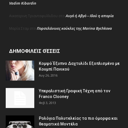
Vadim Kibardin
Αυγό ή Αβγό – Ιδού η απορία
Αικατερινη Τριανταφυλλιδου
στο
Πορσελάνινες κούκλες της Marina Bychkova
Μαρία Σταμ
στο
ΔΗΜΟΦΙΛΕΊΣ ΘΈΣΕΙΣ
Κομψό Έξυπνο Δαχτυλίδι Εξοπλισμένο με
Κουμπί Πανικού
Αυγ 26, 2016
Υπεραλιστική Γραφική Τέχνη από τον
Franco Clooney
Φεβ 3, 2013
Ρολόγια Πολυτελείας τα πιο όμορφα και
θεαματικά Μοντέλα