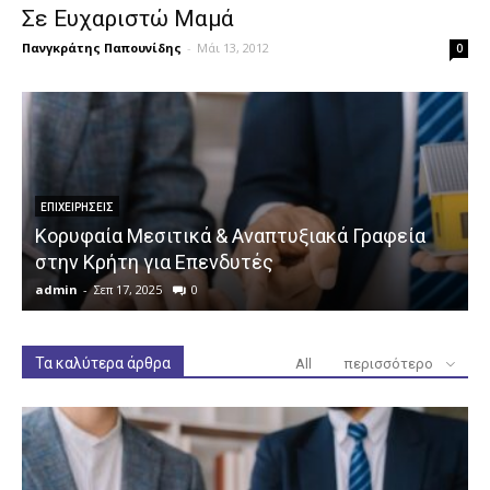
Σε Ευχαριστώ Μαμά
Πανγκράτης Παπουνίδης
-
Μάι 13, 2012
0
ΕΠΙΧΕΙΡΉΣΕΙΣ
Κορυφαία Μεσιτικά & Αναπτυξιακά Γραφεία
στην Κρήτη για Επενδυτές
admin
-
Σεπ 17, 2025
0
a
Τα καλύτερα άρθρα
All
περισσότερο