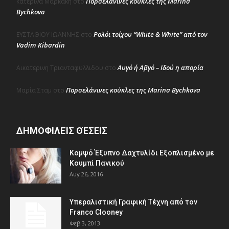
Πορσελάνινες κούκλες της Marina
κατερινα Μαρκακη
στο
Bychkova
Ρολόι τοίχου “White & White” από τον
ΕΥΣΤΑΘΙΟΥ ΙΩΑΝΝΗΣ
στο
Vadim Kibardin
Αυγό ή Αβγό – Ιδού η απορία
Αικατερινη Τριανταφυλλιδου
στο
Πορσελάνινες κούκλες της Marina Bychkova
Μαρία Σταμ
στο
ΔΗΜΟΦΙΛΕΊΣ ΘΈΣΕΙΣ
Κομψό Έξυπνο Δαχτυλίδι Εξοπλισμένο με
Κουμπί Πανικού
Αυγ 26, 2016
Υπεραλιστική Γραφική Τέχνη από τον
Franco Clooney
Φεβ 3, 2013