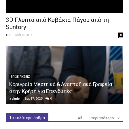
3D Γλυπτά από Κυβάκια Πάγου από τη
Suntory
E.P.
-
Μάι 6, 2014
0
ΕΠΙΧΕΙΡΉΣΕΙΣ
Κορυφαία Μεσιτικά & Αναπτυξιακά Γραφεία
στην Κρήτη για Επενδυτές
admin
-
Σεπ 17, 2025
0
a
Τα καλύτερα άρθρα
All
περισσότερο