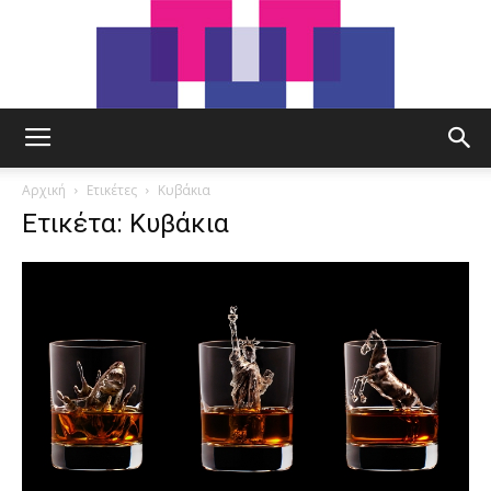
tut.gr
Αρχική
Ετικέτες
Κυβάκια
Ετικέτα: Κυβάκια