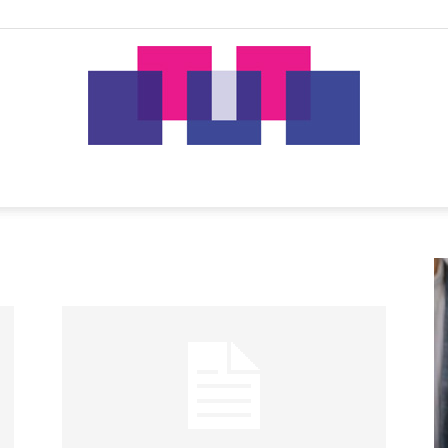
tut.gr