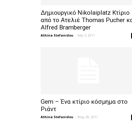
Δημιουργικό Nikolaiplatz Κτίριο
από το Ατελιέ Thomas Pucher κ
Alfred Bram­berger
Athina Stefanidou
-
Απρ 5, 2011
Gem – Ένα κτίριο κόσμημα στο
Ριάντ
Athina Stefanidou
-
Μαρ 28, 2011