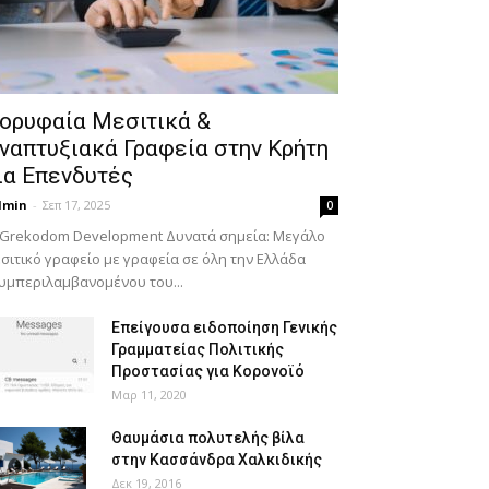
ορυφαία Μεσιτικά &
ναπτυξιακά Γραφεία στην Κρήτη
ια Επενδυτές
dmin
-
Σεπ 17, 2025
0
 Grekodom Development Δυνατά σημεία: Μεγάλο
σιτικό γραφείο με γραφεία σε όλη την Ελλάδα
υμπεριλαμβανομένου του...
Επείγουσα ειδοποίηση Γενικής
Γραμματείας Πολιτικής
Προστασίας για Κορονοϊό
Μαρ 11, 2020
Θαυμάσια πολυτελής βίλα
στην Κασσάνδρα Χαλκιδικής
Δεκ 19, 2016