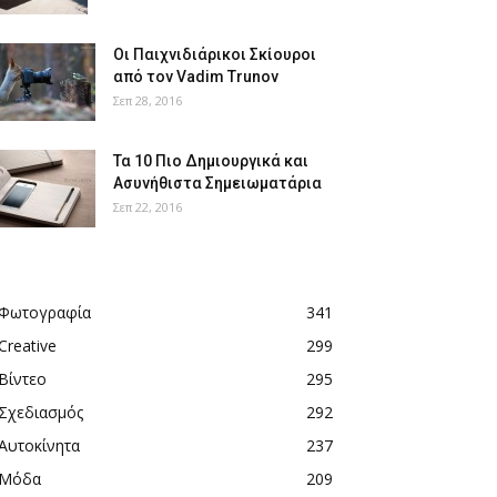
Οι Παιχνιδιάρικοι Σκίουροι
από τον Vadim Trunov
Σεπ 28, 2016
Τα 10 Πιο Δημιουργικά και
Ασυνήθιστα Σημειωματάρια
Σεπ 22, 2016
Φωτογραφία
341
Creative
299
Βίντεο
295
Σχεδιασμός
292
Αυτοκίνητα
237
Μόδα
209