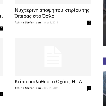
Νυχτερινή άποψη του κτιρίου της
αι
Όπερας στο Όσλο
Athina Stefanidou
-
Απρ 2, 2011
0
0
Κτίριο καλάθι στο Οχάιο, ΗΠΑ
Athina Stefanidou
-
Ιαν 31, 2011
0
0