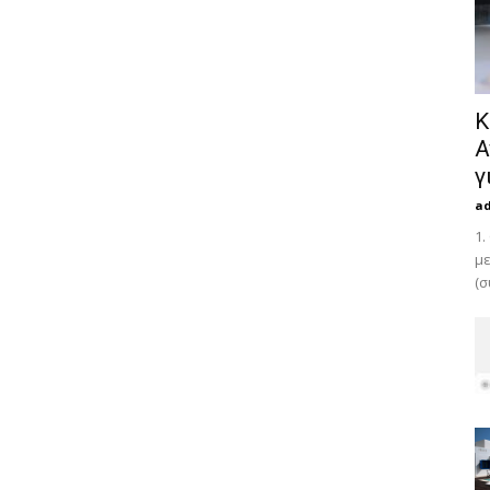
Κ
Α
γ
a
1.
με
(σ