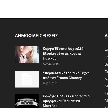
ΔΗΜΟΦΙΛΕΊΣ ΘΈΣΕΙΣ
Δ
Κομψό Έξυπνο Δαχτυλίδι
Φ
Εξοπλισμένο με Κουμπί
Cr
Πανικού
Αυγ 26, 2016
Β
Σ
Υπεραλιστική Γραφική Τέχνη
από τον Franco Clooney
Α
Φεβ 3, 2013
Μ
Τ
Ρολόγια Πολυτελείας τα πιο
Μ
όμορφα και θεαματικά
Μοντέλα
Αρ