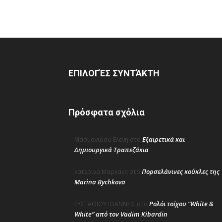
ΕΠΙΛΟΓΈΣ ΣΥΝΤΆΚΤΗ
Πρόσφατα σχόλια
Εξαιρετικά και
Μασμανιδου Ελενη
στο
Δημιουργικά Τραπεζάκια
Πορσελάνινες κούκλες της
κατερινα Μαρκακη
στο
Marina Bychkova
Ρολόι τοίχου “White &
ΕΥΣΤΑΘΙΟΥ ΙΩΑΝΝΗΣ
στο
White” από τον Vadim Kibardin