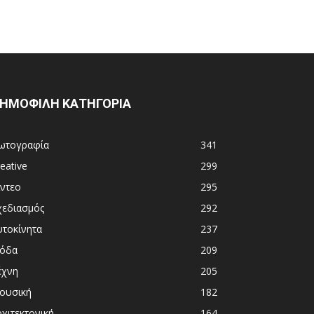
ΗΜΟΦΙΛΗ ΚΑΤΗΓΟΡΙΑ
ωτογραφία
341
eative
299
ίντεο
295
χεδιασμός
292
υτοκίνητα
237
όδα
209
έχνη
205
ουσική
182
χιτεκτονική
164