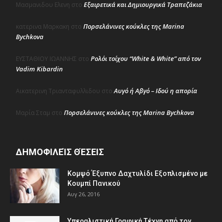
Εξαιρετικά και Δημιουργικά Τραπεζάκια
Μασμανιδου Ελενη
στο
Πορσελάνινες κούκλες της Marina
κατερινα Μαρκακη
στο
Bychkova
Ρολόι τοίχου “White & White” από τον
ΕΥΣΤΑΘΙΟΥ ΙΩΑΝΝΗΣ
στο
Vadim Kibardin
Αυγό ή Αβγό – Ιδού η απορία
Αικατερινη Τριανταφυλλιδου
στο
Πορσελάνινες κούκλες της Marina Bychkova
Μαρία Σταμ
στο
ΔΗΜΟΦΙΛΕΊΣ ΘΈΣΕΙΣ
Κομψό Έξυπνο Δαχτυλίδι Εξοπλισμένο με
Κουμπί Πανικού
Αυγ 26, 2016
Υπεραλιστική Γραφική Τέχνη από τον