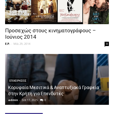
Προσεχώς στους κινηματογράφους –
Ιούνιος 2014
E.P.
-
Μάι 29, 2014
0
ΕΠΙΧΕΙΡΉΣΕΙΣ
Κορυφαία Μεσιτικά & Αναπτυξιακά Γραφεία
στην Κρήτη για Επενδυτές
admin
-
Σεπ 17, 2025
0
a