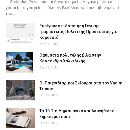
1. Grekodom Development Δυνατά σημεία: Μεγάλο μεσιτικό
γραφείο με γραφεία σε όλη την Ελλάδα (συμπεριλαμβανομένου
του...
Επείγουσα ειδοποίηση Γενικής
Γραμματείας Πολιτικής Προστασίας για
Κορονοϊό
Μαρ 11, 2020
Θαυμάσια πολυτελής βίλα στην
Κασσάνδρα Χαλκιδικής
Δεκ 19, 2016
Οι Παιχνιδιάρικοι Σκίουροι από τον Vadim
Trunov
Σεπ 28, 2016
Τα 10 Πιο Δημιουργικά και Ασυνήθιστα
Σημειωματάρια
Σεπ 22, 2016