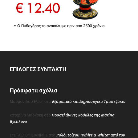
ΕΠΙΛΟΓΈΣ ΣΥΝΤΆΚΤΗ
Πρόσφατα σχόλια
Εξαιρετικά και Δημιουργικά Τραπεζάκια
Μασμανιδου Ελενη
στο
Πορσελάνινες κούκλες της Marina
κατερινα Μαρκακη
στο
Bychkova
Ρολόι τοίχου “White & White” από τον
ΕΥΣΤΑΘΙΟΥ ΙΩΑΝΝΗΣ
στο