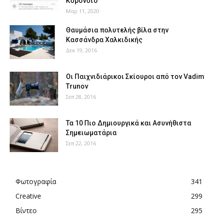
Κορονοϊό
Μαρ 11, 2020
Θαυμάσια πολυτελής βίλα στην
Κασσάνδρα Χαλκιδικής
Δεκ 19, 2016
Οι Παιχνιδιάρικοι Σκίουροι από τον Vadim
Trunov
Σεπ 28, 2016
Τα 10 Πιο Δημιουργικά και Ασυνήθιστα
Σημειωματάρια
Σεπ 22, 2016
Φωτογραφία
341
Creative
299
Βίντεο
295