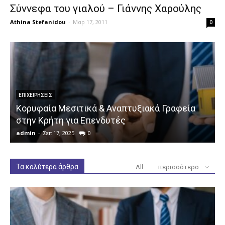
Σύννεφα του γιαλού – Γιάννης Χαρούλης
Athina Stefanidou
-
Μαρ 17, 2011
0
ΕΠΙΧΕΙΡΉΣΕΙΣ
Κορυφαία Μεσιτικά & Αναπτυξιακά Γραφεία
στην Κρήτη για Επενδυτές
admin
-
Σεπ 17, 2025
0
a
Τα καλύτερα άρθρα
All
περισσότερο