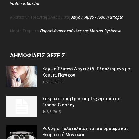
Vadim Kibardin
Αυγό ή Αβγό – Ιδού η απορία
Αικατερινη Τριανταφυλλιδου
στο
Πορσελάνινες κούκλες της Marina Bychkova
Μαρία Σταμ
στο
ΔΗΜΟΦΙΛΕΊΣ ΘΈΣΕΙΣ
Κομψό Έξυπνο Δαχτυλίδι Εξοπλισμένο με
Κουμπί Πανικού
Αυγ 26, 2016
Υπεραλιστική Γραφική Τέχνη από τον
Franco Clooney
Φεβ 3, 2013
Ρολόγια Πολυτελείας τα πιο όμορφα και
θεαματικά Μοντέλα