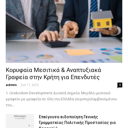
Κορυφαία Μεσιτικά & Αναπτυξιακά
Γραφεία στην Κρήτη για Επενδυτές
admin
-
Σεπ 17, 2025
0
1. Grekodom Development Δυνατά σημεία: Μεγάλο μεσιτικό
γραφείο με γραφεία σε όλη την Ελλάδα (συμπεριλαμβανομένου
του...
Επείγουσα ειδοποίηση Γενικής
Γραμματείας Πολιτικής Προστασίας για