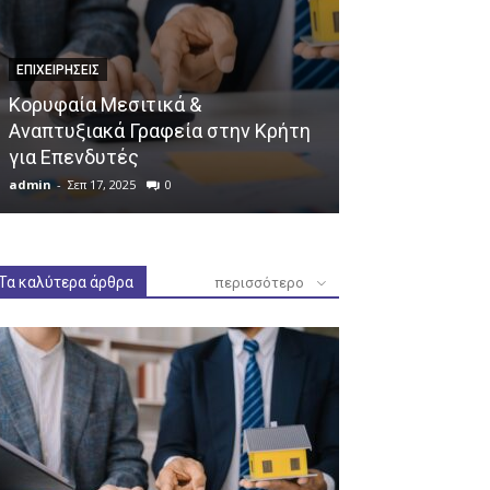
ΕΠΙΧΕΙΡΉΣΕΙΣ
ΧΡΉΣΙΜΑ
Κορυφαία Μεσιτικά &
Επείγουσα ει
Αναπτυξιακά Γραφεία στην Κρήτη
Γραμματείας 
για Επενδυτές
Προστασίας γ
admin
-
Σεπ 17, 2025
0
admin
-
Μαρ 11, 20
Τα καλύτερα άρθρα
περισσότερο