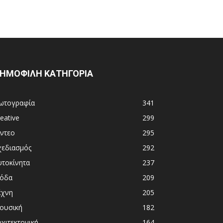
ΗΜΟΦΙΛΗ ΚΑΤΗΓΟΡΙΑ
ωτογραφία
341
eative
299
ίντεο
295
χεδιασμός
292
υτοκίνητα
237
όδα
209
έχνη
205
ουσική
182
χιτεκτονική
164