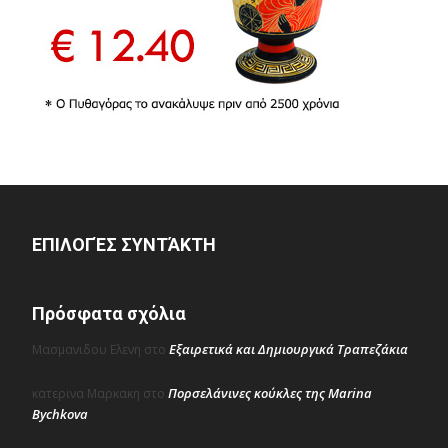
ΕΠΙΛΟΓΈΣ ΣΥΝΤΆΚΤΗ
Πρόσφατα σχόλια
Εξαιρετικά και Δημιουργικά Τραπεζάκια
Μασμανιδου Ελενη
στο
Πορσελάνινες κούκλες της Marina
κατερινα Μαρκακη
στο
Bychkova