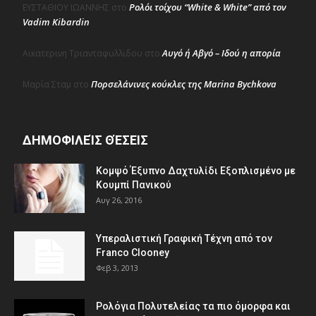
Ρολόι τοίχου “White & White” από τον
ΕΥΣΤΑΘΙΟΥ ΙΩΑΝΝΗΣ
στο
Vadim Kibardin
Αυγό ή Αβγό – Ιδού η απορία
Αικατερινη Τριανταφυλλιδου
στο
Πορσελάνινες κούκλες της Marina Bychkova
Μαρία Σταμ
στο
ΔΗΜΟΦΙΛΕΊΣ ΘΈΣΕΙΣ
Κομψό Έξυπνο Δαχτυλίδι Εξοπλισμένο με
Κουμπί Πανικού
Αυγ 26, 2016
Υπεραλιστική Γραφική Τέχνη από τον
Franco Clooney
Φεβ 3, 2013
Ρολόγια Πολυτελείας τα πιο όμορφα και