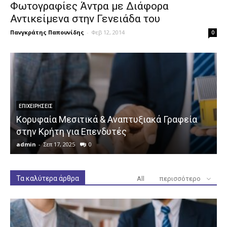
Φωτογραφίες Άντρα με Διάφορα
Αντικείμενα στην Γενειάδα του
Πανγκράτης Παπουνίδης
-
Φεβ 12, 2014
0
ΕΠΙΧΕΙΡΉΣΕΙΣ
Κορυφαία Μεσιτικά & Αναπτυξιακά Γραφεία
στην Κρήτη για Επενδυτές
admin
-
Σεπ 17, 2025
0
a
Τα καλύτερα άρθρα
All
περισσότερο