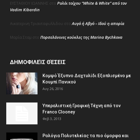
Ρολόι τοίχου “White & White” από τον
ΕΥΣΤΑΘΙΟΥ ΙΩΑΝΝΗΣ
στο
Vadim Kibardin
Αυγό ή Αβγό – Ιδού η απορία
Αικατερινη Τριανταφυλλιδου
στο
Πορσελάνινες κούκλες της Marina Bychkova
Μαρία Σταμ
στο
ΔΗΜΟΦΙΛΕΊΣ ΘΈΣΕΙΣ
Κομψό Έξυπνο Δαχτυλίδι Εξοπλισμένο με
Κουμπί Πανικού
Αυγ 26, 2016
Υπεραλιστική Γραφική Τέχνη από τον
Franco Clooney
Φεβ 3, 2013
Ρολόγια Πολυτελείας τα πιο όμορφα και