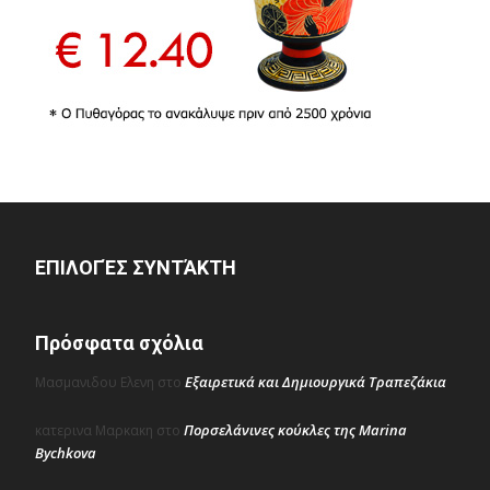
ΕΠΙΛΟΓΈΣ ΣΥΝΤΆΚΤΗ
Πρόσφατα σχόλια
Εξαιρετικά και Δημιουργικά Τραπεζάκια
Μασμανιδου Ελενη
στο
Πορσελάνινες κούκλες της Marina
κατερινα Μαρκακη
στο
Bychkova