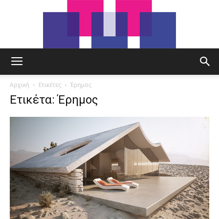
tut.gr
Αρχική
Ετικέτες
Έρημος
Ετικέτα: Έρημος