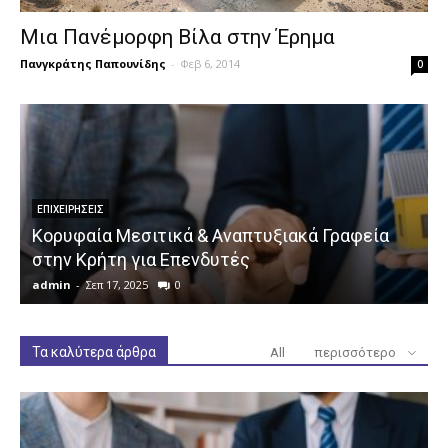
Μια Πανέμορφη Βίλα στην Έρημα
Πανγκράτης Παπουνίδης
-
Φεβ 6, 2014
0
ΕΠΙΧΕΙΡΉΣΕΙΣ
Κορυφαία Μεσιτικά & Αναπτυξιακά Γραφεία
στην Κρήτη για Επενδυτές
admin
-
Σεπ 17, 2025
0
a
Τα καλύτερα άρθρα
All
περισσότερο