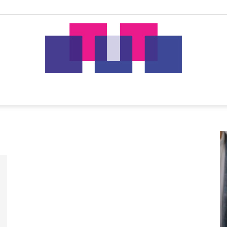
tut.gr