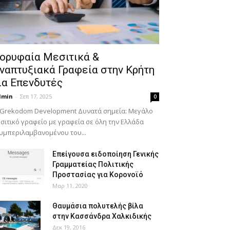
ορυφαία Μεσιτικά &
ναπτυξιακά Γραφεία στην Κρήτη
ια Επενδυτές
dmin
-
Σεπ 17, 2025
0
 Grekodom Development Δυνατά σημεία: Μεγάλο
σιτικό γραφείο με γραφεία σε όλη την Ελλάδα
υμπεριλαμβανομένου του...
Επείγουσα ειδοποίηση Γενικής
Γραμματείας Πολιτικής
Προστασίας για Κορονοϊό
Μαρ 11, 2020
Θαυμάσια πολυτελής βίλα
στην Κασσάνδρα Χαλκιδικής
Δεκ 19, 2016