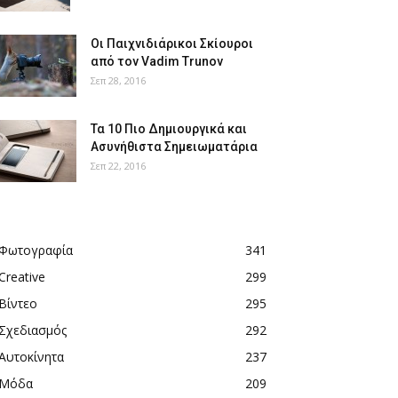
Οι Παιχνιδιάρικοι Σκίουροι
από τον Vadim Trunov
Σεπ 28, 2016
Τα 10 Πιο Δημιουργικά και
Ασυνήθιστα Σημειωματάρια
Σεπ 22, 2016
Φωτογραφία
341
Creative
299
Βίντεο
295
Σχεδιασμός
292
Αυτοκίνητα
237
Μόδα
209