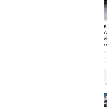
Κ
Α
γ
a
1.
με
(σ