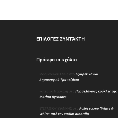
ΕΠΙΛΟΓΈΣ ΣΥΝΤΆΚΤΗ
Πρόσφατα σχόλια
Εξαιρετικά και
Μασμανιδου Ελενη
στο
Δημιουργικά Τραπεζάκια
Πορσελάνινες κούκλες της
κατερινα Μαρκακη
στο
Marina Bychkova
Ρολόι τοίχου “White &
ΕΥΣΤΑΘΙΟΥ ΙΩΑΝΝΗΣ
στο
White” από τον Vadim Kibardin