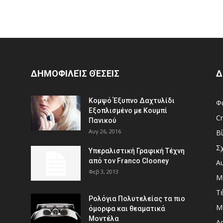
ΔΗΜΟΦΙΛΕΊΣ ΘΈΣΕΙΣ
Δ
Κομψό Έξυπνο Δαχτυλίδι
Φ
Εξοπλισμένο με Κουμπί
Cr
Πανικού
Αυγ 26, 2016
Β
Σ
Υπεραλιστική Γραφική Τέχνη
από τον Franco Clooney
Α
Φεβ 3, 2013
Μ
Τ
Ρολόγια Πολυτελείας τα πιο
Μ
όμορφα και θεαματικά
Μοντέλα
Αρ