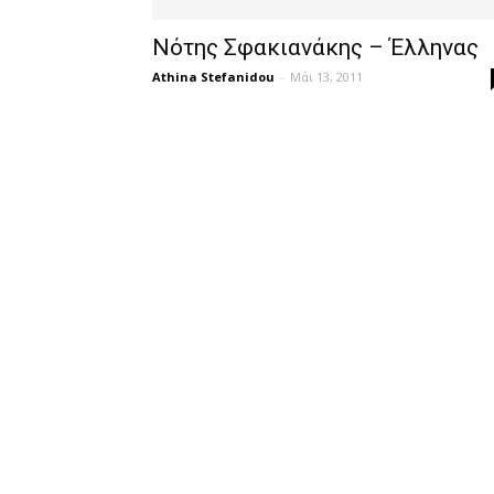
Νότης Σφακιανάκης – Έλληνας
Athina Stefanidou
-
Μάι 13, 2011