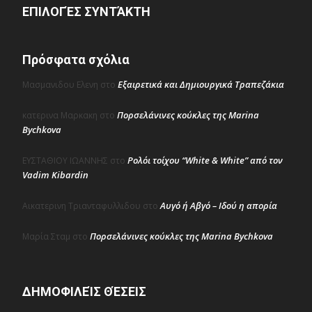
ΕΠΙΛΟΓΈΣ ΣΥΝΤΆΚΤΗ
Πρόσφατα σχόλια
Εξαιρετικά και Δημιουργικά Τραπεζάκια
Μασμανιδου Ελενη
στο
Πορσελάνινες κούκλες της Marina
κατερινα Μαρκακη
στο
Bychkova
Ρολόι τοίχου “White & White” από τον
ΕΥΣΤΑΘΙΟΥ ΙΩΑΝΝΗΣ
στο
Vadim Kibardin
Αυγό ή Αβγό – Ιδού η απορία
Αικατερινη Τριανταφυλλιδου
στο
Πορσελάνινες κούκλες της Marina Bychkova
Μαρία Σταμ
στο
ΔΗΜΟΦΙΛΕΊΣ ΘΈΣΕΙΣ