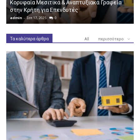
Κορυφαία Μεσιτικά & Αναπτυξιακά Γραφεία
στην Κρήτη για Επενδυτές
admin
-
Σεπ 17, 2025
0
a
Τα καλύτερα άρθρα
All
περισσότερο