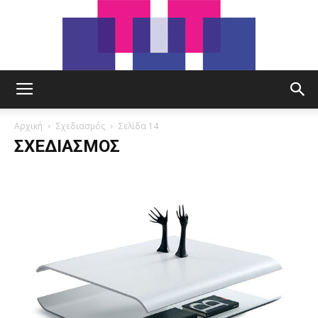
tut.gr
Αρχική
Σχεδιασμός
Σελίδα 14
ΣΧΕΔΙΑΣΜΌΣ