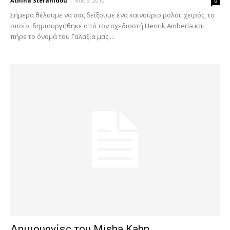
Athina Stefanidou
-
Νοέ 5, 2010
0
Σήμερα θέλουμε να σας δείξουμε ένα καινούριο ρολόι χειρός, το
οποίο δημιουργήθηκε από τον σχεδιαστή Henrik Amberla και
πήρε το όνομά του Γαλαξία μας....
Δημιουργίες του Misha Kahn