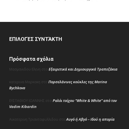
ΕΠΙΛΟΓΈΣ ΣΥΝΤΆΚΤΗ
Πρόσφατα σχόλια
Εξαιρετικά και Δημιουργικά Τραπεζάκια
Μασμανιδου Ελενη
στο
Πορσελάνινες κούκλες της Marina
κατερινα Μαρκακη
στο
Bychkova
Ρολόι τοίχου “White & White” από τον
ΕΥΣΤΑΘΙΟΥ ΙΩΑΝΝΗΣ
στο
Vadim Kibardin
Αυγό ή Αβγό – Ιδού η απορία
Αικατερινη Τριανταφυλλιδου
στο