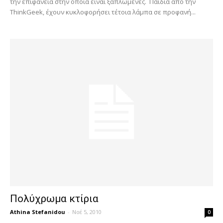
την επιφάνεια στην οποία είναι ξαπλωμένες. Παιδιά από την
ThinkGeek, έχουν κυκλοφορήσει τέτοια λάμπα σε προφανή...
Πολύχρωμα κτίρια
Athina Stefanidou
-
Νοέ 5, 2010
0