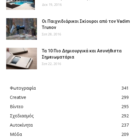
Δεκ 19, 2016
Οι Παιχνιδιάρικοι Σκίουροι από τον Vadim
Trunov
Σεπ 28, 2016
Τα 10 Πιο Δημιουργικά και Ασυνήθιστα
Σημειωματάρια
Σεπ 22, 2016
Φωτογραφία
341
Creative
299
Βίντεο
295
Σχεδιασμός
292
Αυτοκίνητα
237
Μόδα
209