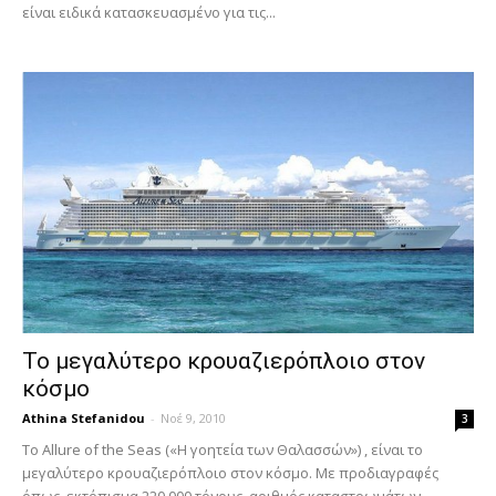
είναι ειδικά κατασκευασμένο για τις...
Το μεγαλύτερο κρουαζιερόπλοιο στον
κόσμο
Athina Stefanidou
-
Νοέ 9, 2010
3
Το Allure of the Seas («Η γοητεία των Θαλασσών») , είναι το
μεγαλύτερο κρουαζιερόπλοιο στον κόσμο. Με προδιαγραφές
όπως, εκτόπισμα 220.000 τόνους, αριθμός καταστρωμάτων...