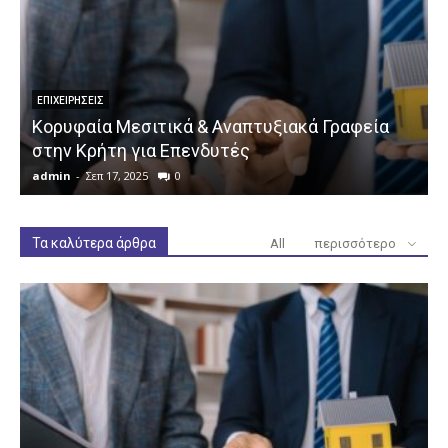
ΕΠΙΧΕΙΡΉΣΕΙΣ
Κορυφαία Μεσιτικά & Αναπτυξιακά Γραφεία
στην Κρήτη για Επενδυτές
admin
-
Σεπ 17, 2025
0
a
Τα καλύτερα άρθρα
All
περισσότερο