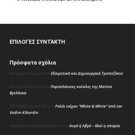
ΕΠΙΛΟΓΈΣ ΣΥΝΤΆΚΤΗ
Πρόσφατα σχόλια
Εξαιρετικά και Δημιουργικά Τραπεζάκια
Μασμανιδου Ελενη
στο
Πορσελάνινες κούκλες της Marina
κατερινα Μαρκακη
στο
Bychkova
Ρολόι τοίχου “White & White” από τον
ΕΥΣΤΑΘΙΟΥ ΙΩΑΝΝΗΣ
στο
Vadim Kibardin
Αυγό ή Αβγό – Ιδού η απορία
Αικατερινη Τριανταφυλλιδου
στο