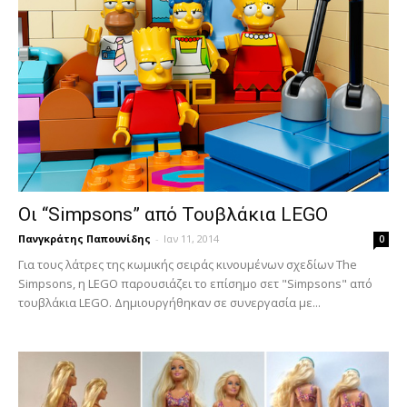
Οι “Simpsons” από Τουβλάκια LEGO
Πανγκράτης Παπουνίδης
-
Ιαν 11, 2014
0
Για τους λάτρες της κωμικής σειράς κινουμένων σχεδίων The
Simpsons, η LEGO παρουσιάζει το επίσημο σετ "Simpsons" από
τουβλάκια LEGO. Δημιουργήθηκαν σε συνεργασία με...