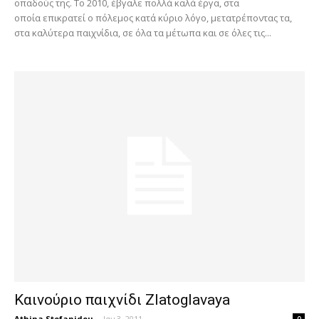
οπαδούς της. Το 2010, έβγαλε πολλά καλά έργα, στα
οποία επικρατεί ο πόλεμος κατά κύριο λόγο, μετατρέποντας τα,
στα καλύτερα παιχνίδια, σε όλα τα μέτωπα και σε όλες τις...
Καινούριο παιχνίδι Zlatoglavaya
Athina Stefanidou
-
Ιαν 3, 2011
0