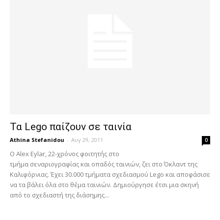
Τα Lego παίζουν σε ταινία
Athina Stefanidou
-
Αυγ 29, 2011
0
Ο Alex Eylar, 22-χρόνος φοιτητής στο
τμήμα σεναριογραφίας και οπαδός ταινιών, ζει στο Όκλαντ της
Καλιφόρνιας. Έχει 30.000 τμήματα σχεδιασμού Lego και αποφάσισε
να τα βάλει όλα στο θέμα ταινιών. Δημιούργησε έτσι μια σκηνή
από το σχεδιαστή της διάσημης...