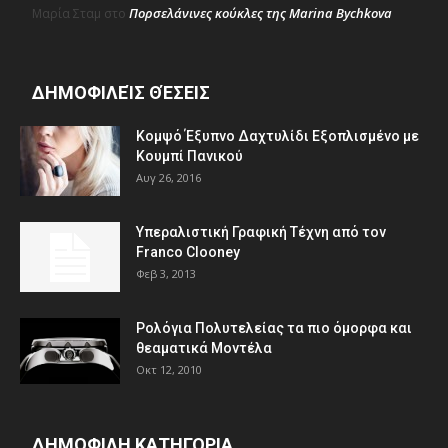
Πορσελάνινες κούκλες της Marina Bychkova
Μαρία Σταμ
στο
ΔΗΜΟΦΙΛΕΊΣ ΘΈΣΕΙΣ
Κομψό Έξυπνο Δαχτυλίδι Εξοπλισμένο με
Κουμπί Πανικού
Αυγ 26, 2016
Υπεραλιστική Γραφική Τέχνη από τον
Franco Clooney
Φεβ 3, 2013
Ρολόγια Πολυτελείας τα πιο όμορφα και
θεαματικά Μοντέλα
Οκτ 12, 2010
ΔΗΜΟΦΙΛΗ ΚΑΤΗΓΟΡΙΑ