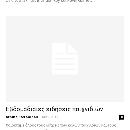
Dirk Nowitzki, τον Brandon Roy και Kevin Garnett,...
Εβδομαδιαίες ειδήσεις παιχνιδιών
Athina Stefanidou
-
Ιαν 9, 2011
0
Χαιρετάμε όλους τους λάτρεις των καλών παιχνιδιών και τους