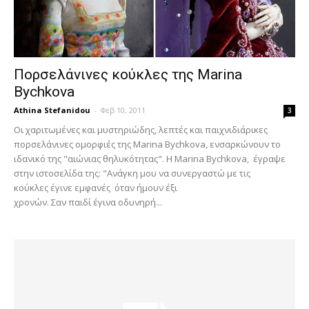
Πορσελάνινες κούκλες της Marina
Bychkova
Athina Stefanidou
-
Φεβ 10, 2011
3
Οι χαριτωμένες και μυστηριώδης, λεπτές και παιχνιδιάρικες
πορσελάνινες ομορφιές της Marina Bychkova, ενσαρκώνουν το
ιδανικό της "αιώνιας θηλυκότητας". Η Marina Bychkova, έγραψε
στην ιστοσελίδα της: "Ανάγκη μου να συνεργαστώ με τις
κούκλες έγινε εμφανές όταν ήμουν έξι
χρονών. Σαν παιδί έγινα οδυνηρή...