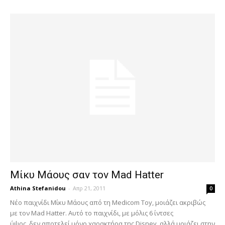
Μίκυ Μάους σαν τον Mad Hatter
Athina Stefanidou
-
Απρ 21, 2011
0
Νέο παιχνίδι Μίκυ Μάους από τη Medicom Toy, μοιάζει ακριβώς
με τον Mad Hatter. Αυτό το παιχνίδι, με μόλις 6 ίντσες
ύψος, δεν αποτελεί μόνο χαρακτήρα της Disney, αλλά μοιάζει στην