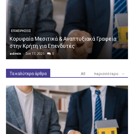
ΕΠΙΧΕΙΡΉΣΕΙΣ
Κορυφαία Μεσιτικά & Αναπτυξιακά Γραφεία
στην Κρήτη για Επενδυτές
admin
-
Σεπ 17, 2025
0
a
Τα καλύτερα άρθρα
All
περισσότερο