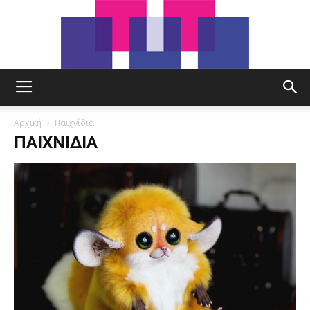
tut.gr
Αρχική
Παιχνίδια
ΠΑΙΧΝΊΔΙΑ