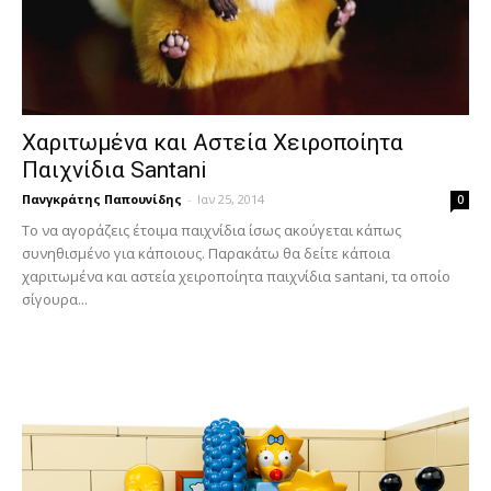
Χαριτωμένα και Αστεία Χειροποίητα
Παιχνίδια Santani
Πανγκράτης Παπουνίδης
-
Ιαν 25, 2014
0
Το να αγοράζεις έτοιμα παιχνίδια ίσως ακούγεται κάπως
συνηθισμένο για κάποιους. Παρακάτω θα δείτε κάποια
χαριτωμένα και αστεία χειροποίητα παιχνίδια santani, τα οποίο
σίγουρα...