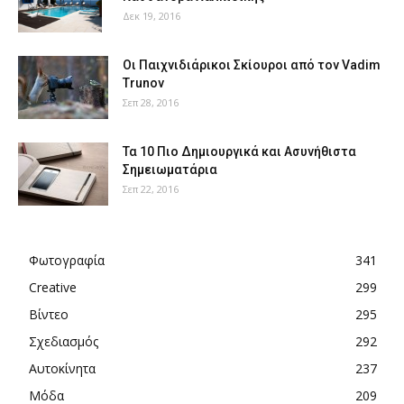
Δεκ 19, 2016
Οι Παιχνιδιάρικοι Σκίουροι από τον Vadim
Trunov
Σεπ 28, 2016
Τα 10 Πιο Δημιουργικά και Ασυνήθιστα
Σημειωματάρια
Σεπ 22, 2016
Φωτογραφία
341
Creative
299
Βίντεο
295
Σχεδιασμός
292
Αυτοκίνητα
237
Μόδα
209