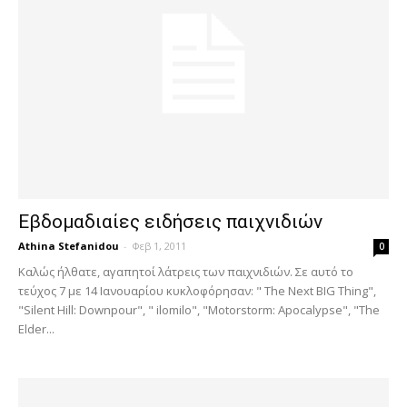
Εβδομαδιαίες ειδήσεις παιχνιδιών
Athina Stefanidou
-
Φεβ 1, 2011
0
Καλώς ήλθατε, αγαπητοί λάτρεις των παιχνιδιών. Σε αυτό το
τεύχος 7 με 14 Ιανουαρίου κυκλοφόρησαν: " The Next BIG Thing",
"Silent Hill: Downpour", " ilomilo", "Motorstorm: Apocalypse", "The
Elder...