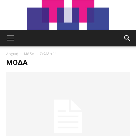
tut.gr
Αρχική
Μόδα
Σελίδα 11
ΜΌΔΑ