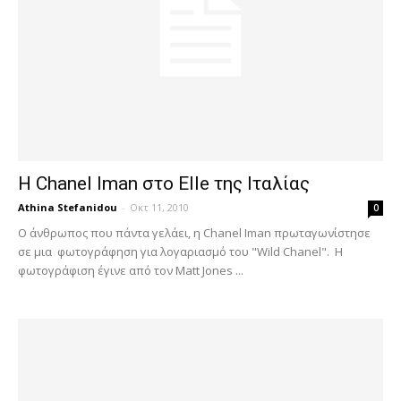
H Chanel Iman στο Elle της Ιταλίας
Athina Stefanidou
-
Οκτ 11, 2010
0
Ο άνθρωπος που πάντα γελάει, η Chanel Iman πρωταγωνίστησε
σε μια φωτογράφηση για λογαριασμό του "Wild Chanel". Η
φωτογράφιση έγινε από τον Matt Jones ...