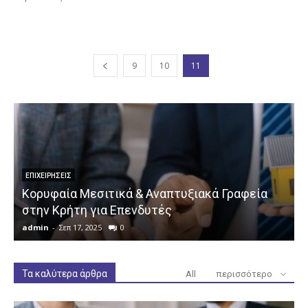
9
10
11
ΕΠΙΧΕΙΡΉΣΕΙΣ
Κορυφαία Μεσιτικά & Αναπτυξιακά Γραφεία
στην Κρήτη για Επενδυτές
admin
-
Σεπ 17, 2025
0
a
Τα καλύτερα άρθρα
All
περισσότερο