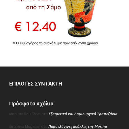
ΕΠΙΛΟΓΈΣ ΣΥΝΤΆΚΤΗ
Πρόσφατα σχόλια
Εξαιρετικά και Δημιουργικά Τραπεζάκια
Μασμανιδου Ελενη
στο
Πορσελάνινες κούκλες της Marina
κατερινα Μαρκακη
στο