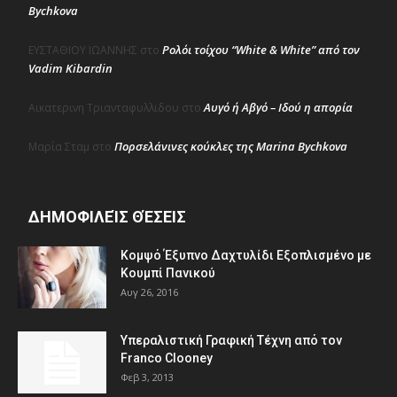
Bychkova
Ρολόι τοίχου “White & White” από τον
ΕΥΣΤΑΘΙΟΥ ΙΩΑΝΝΗΣ
στο
Vadim Kibardin
Αυγό ή Αβγό – Ιδού η απορία
Αικατερινη Τριανταφυλλιδου
στο
Πορσελάνινες κούκλες της Marina Bychkova
Μαρία Σταμ
στο
ΔΗΜΟΦΙΛΕΊΣ ΘΈΣΕΙΣ
Κομψό Έξυπνο Δαχτυλίδι Εξοπλισμένο με
Κουμπί Πανικού
Αυγ 26, 2016
Υπεραλιστική Γραφική Τέχνη από τον
Franco Clooney
Φεβ 3, 2013