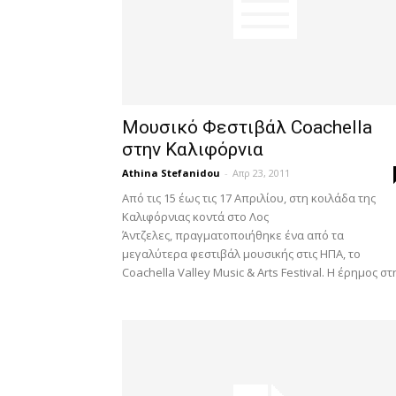
Μουσικό Φεστιβάλ Coachella
στην Καλιφόρνια
Athina Stefanidou
-
Απρ 23, 2011
Από τις 15 έως τις 17 Απριλίου, στη κοιλάδα της
Καλιφόρνιας κοντά στο Λος
Άντζελες, πραγματοποιήθηκε ένα από τα
μεγαλύτερα φεστιβάλ μουσικής στις ΗΠΑ, το
Coachella Valley Music & Arts Festival. Η έρημος στη