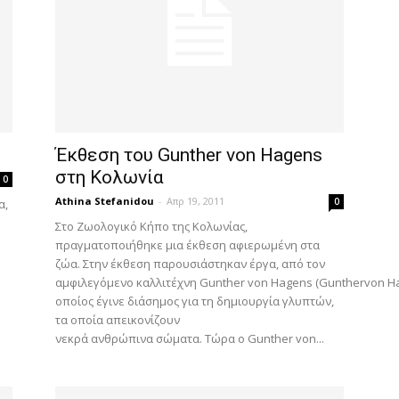
Έκθεση του Gunther von Hagens
στη Κολωνία
0
Athina Stefanidou
-
Απρ 19, 2011
0
α,
Στο Ζωολογικό Κήπο της Κολωνίας,
πραγματοποιήθηκε μια έκθεση αφιερωμένη στα
ζώα. Στην έκθεση παρουσιάστηκαν έργα, από τον
αμφιλεγόμενο καλλιτέχνη Gunther von Hagens (Gunthervon Ha
οποίος έγινε διάσημος για τη δημιουργία γλυπτών,
τα οποία απεικονίζουν
νεκρά ανθρώπινα σώματα. Τώρα ο Gunther von...