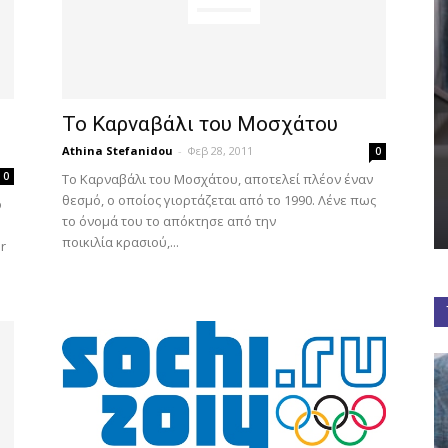
Το Καρναβάλι του Μοσχάτου
Athina Stefanidou
-
Φεβ 28, 2011
0
0
Το Καρναβάλι του Μοσχάτου, αποτελεί πλέον έναν
θεσμό, ο οποίος γιορτάζεται από το 1990. Λένε πως
ο
το όνομά του το απόκτησε από την
ποικιλία κρασιού,...
r