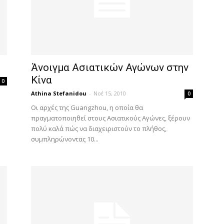
Άνοιγμα Ασιατικών Αγώνων στην
Κίνα
0
Athina Stefanidou
-
Νοέ 15, 2010
0
Οι αρχές της Guangzhou, η οποία θα
πραγματοποιηθεί στους Ασιατικούς Αγώνες, ξέρουν
πολύ καλά πώς να διαχειριστούν το πλήθος,
συμπληρώνοντας 10...