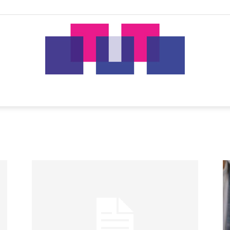
tut.gr