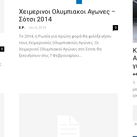
Χειμερινοι Ολυμπιακοι Αγωνες –
Σότσι 2014
E.P.
-
Ιαν 4, 2014
0
Το 2014, η Ρωσία για πρώτη φορά θα φιλοξενήσει
τους Χειμερινούς Ολυμπιακούς Αγώνες. Οι
Χειμερινοί Ολυμπιακοί Αγώνες στο Σοτσι θα
0
Κ
ξεκινήσουν στις 7 Φεβρουαρίου...
Α
ς
γ
a
1.
με
(σ