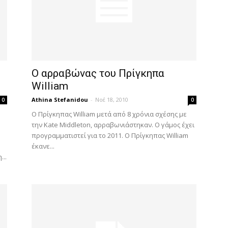
Ο αρραβώνας του Πρίγκηπα
William
Athina Stefanidou
-
Νοέ 18, 2010
0
0
Ο Πρίγκηπας William μετά από 8 χρόνια σχέσης με
την Kate Middleton, αρραβωνιάστηκαν. Ο γάμος έχει
προγραμματιστεί για το 2011. Ο Πρίγκηπας William
έκανε...
...