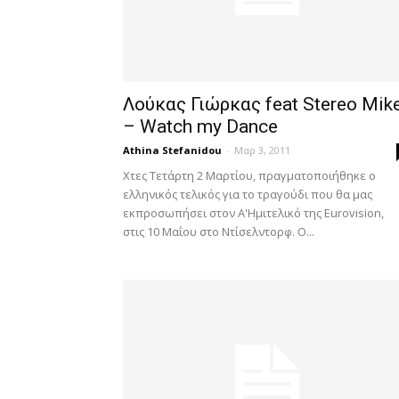
Λούκας Γιώρκας feat Stereo Mik
– Watch my Dance
Athina Stefanidou
-
Μαρ 3, 2011
Χτες Τετάρτη 2 Μαρτίου, πραγματοποιήθηκε ο
ελληνικός τελικός για το τραγούδι που θα μας
εκπροσωπήσει στον Α'Ημιτελικό της Eurovision,
στις 10 Μαΐου στο Ντίσελντορφ. Ο...