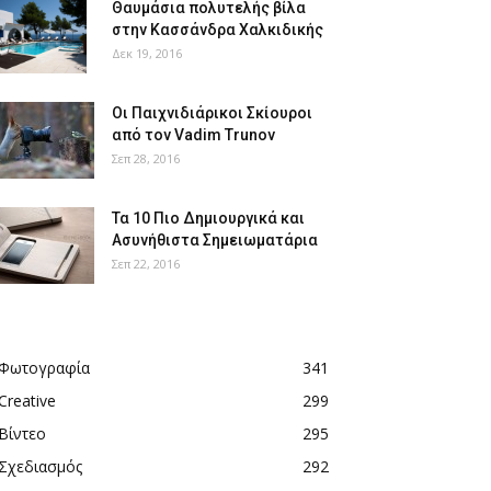
Θαυμάσια πολυτελής βίλα
στην Κασσάνδρα Χαλκιδικής
Δεκ 19, 2016
Οι Παιχνιδιάρικοι Σκίουροι
από τον Vadim Trunov
Σεπ 28, 2016
Τα 10 Πιο Δημιουργικά και
Ασυνήθιστα Σημειωματάρια
Σεπ 22, 2016
Φωτογραφία
341
Creative
299
Βίντεο
295
Σχεδιασμός
292