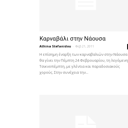
Καρναβάλι στην Νάουσα
Athina Stefanidou
-
Φεβ 21, 2011
Η επίσημη έναρξη των καρναβαλιών στην Νάουσα
θα γίνει την Πέμπτη 24 Φεβρουαρίου, τη λεγόμενη
Τσικνοπέμπτη, με γλέντια και παραδοσιακούς
χορούς. Στην συνέχεια την...