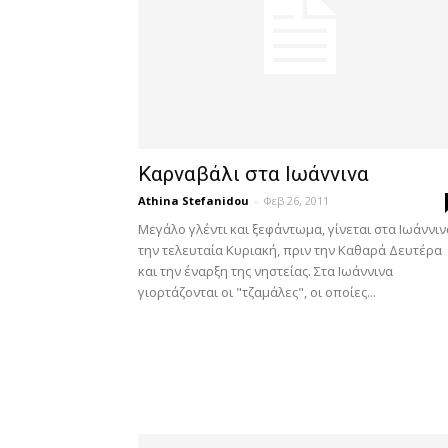
Καρναβάλι στα Ιωάννινα
Athina Stefanidou
-
Φεβ 26, 2011
Μεγάλο γλέντι και ξεφάντωμα, γίνεται στα Ιωάννιν
την τελευταία Κυριακή, πριν την Καθαρά Δευτέρα
και την έναρξη της νηστείας. Στα Ιωάννινα
γιορτάζονται οι "τζαμάλες", οι οποίες...