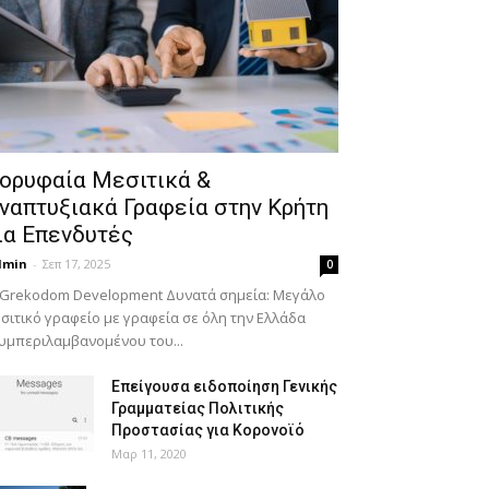
ορυφαία Μεσιτικά &
ναπτυξιακά Γραφεία στην Κρήτη
ια Επενδυτές
dmin
-
Σεπ 17, 2025
0
 Grekodom Development Δυνατά σημεία: Μεγάλο
σιτικό γραφείο με γραφεία σε όλη την Ελλάδα
υμπεριλαμβανομένου του...
Επείγουσα ειδοποίηση Γενικής
Γραμματείας Πολιτικής
Προστασίας για Κορονοϊό
Μαρ 11, 2020