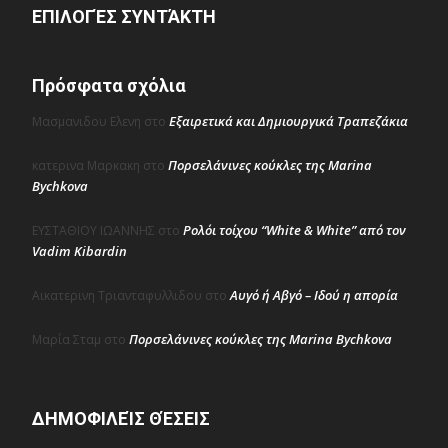
ΕΠΙΛΟΓΈΣ ΣΥΝΤΆΚΤΗ
Πρόσφατα σχόλια
Εξαιρετικά και Δημιουργικά Τραπεζάκια
Μασμανιδου Ελενη
στο
Πορσελάνινες κούκλες της Marina
κατερινα Μαρκακη
στο
Bychkova
Ρολόι τοίχου “White & White” από τον
ΕΥΣΤΑΘΙΟΥ ΙΩΑΝΝΗΣ
στο
Vadim Kibardin
Αυγό ή Αβγό – Ιδού η απορία
Αικατερινη Τριανταφυλλιδου
στο
Πορσελάνινες κούκλες της Marina Bychkova
Μαρία Σταμ
στο
ΔΗΜΟΦΙΛΕΊΣ ΘΈΣΕΙΣ