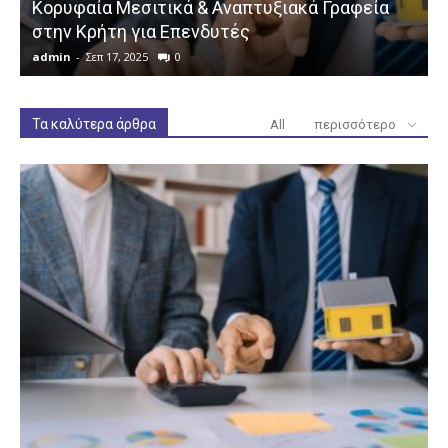
Κορυφαία Μεσιτικά & Αναπτυξιακά Γραφεία
στην Κρήτη για Επενδυτές
admin
-
Σεπ 17, 2025
0
a
Τα καλύτερα άρθρα
All
περισσότερο